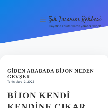
Şık Tasarım Rehberi
menüyü
aç
Hayatına zarafet katan yaratıcı fikirler!
Anasayfa
Gizlilik Politikası
Yasal Uyarı
Hakkımızda
GIDEN ARABADA BIJON NEDEN
GEVŞER
Tarih: Mart 13, 2025
BIJON KENDI
KENDINE ÇIKAR