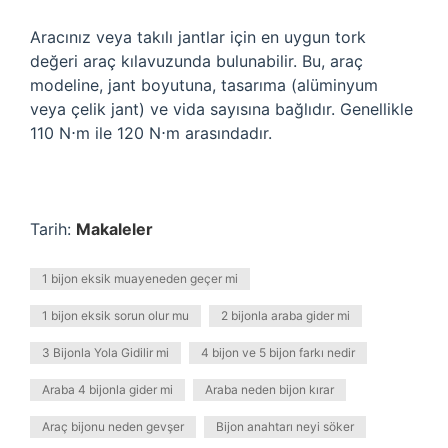
Aracınız veya takılı jantlar için en uygun tork
değeri araç kılavuzunda bulunabilir. Bu, araç
modeline, jant boyutuna, tasarıma (alüminyum
veya çelik jant) ve vida sayısına bağlıdır. Genellikle
110 N⋅m ile 120 N⋅m arasındadır.
Tarih:
Makaleler
1 bijon eksik muayeneden geçer mi
1 bijon eksik sorun olur mu
2 bijonla araba gider mi
3 Bijonla Yola Gidilir mi
4 bijon ve 5 bijon farkı nedir
Araba 4 bijonla gider mi
Araba neden bijon kırar
Araç bijonu neden gevşer
Bijon anahtarı neyi söker