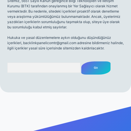
Sitemiz, 5651 Sayılı Kanun gereğince Bilgi Teknolojileri ve İletişim
Kurumu (BTK) tarafından onaylanmış bir Yer Sağlayıcı olarak hizmet
vermektedir. Bu nedenle, sitedeki içerikleri proaktif olarak denetleme
veya araştırma yükümlülüğümüz bulunmamaktadır. Ancak, üyelerimiz
yazdıkları içeriklerin sorumluluğunu taşımakta olup, siteye üye olarak
bu sorumluluğu kabul etmiş sayılırlar.
Hukuka ve yasal düzenlemelere aykırı olduğunu düşündüğünüz
içerikleri,
backlinkpanelicomtr@gmail.com
adresine bildirmeniz halinde,
ilgili içerikler yasal süre içerisinde sitemizden kaldırılacaktır.
Arama
giriş