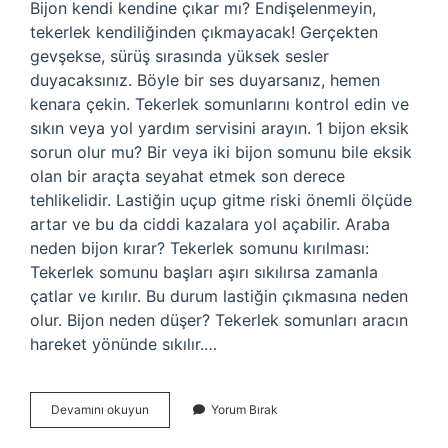
Bijon kendi kendine çıkar mı? Endişelenmeyin,
tekerlek kendiliğinden çıkmayacak! Gerçekten
gevşekse, sürüş sırasında yüksek sesler
duyacaksınız. Böyle bir ses duyarsanız, hemen
kenara çekin. Tekerlek somunlarını kontrol edin ve
sıkın veya yol yardım servisini arayın. 1 bijon eksik
sorun olur mu? Bir veya iki bijon somunu bile eksik
olan bir araçta seyahat etmek son derece
tehlikelidir. Lastiğin uçup gitme riski önemli ölçüde
artar ve bu da ciddi kazalara yol açabilir. Araba
neden bijon kırar? Tekerlek somunu kırılması:
Tekerlek somunu başları aşırı sıkılırsa zamanla
çatlar ve kırılır. Bu durum lastiğin çıkmasına neden
olur. Bijon neden düşer? Tekerlek somunları aracın
hareket yönünde sıkılır.…
Giden
Devamını okuyun
Yorum Bırak
Arabada
Bijon