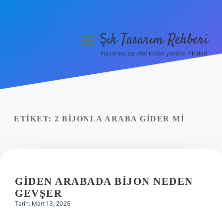
Şık Tasarım Rehberi
menüyü
aç
Hayatına zarafet katan yaratıcı fikirler!
Anasayfa
Gizlilik Politikası
Yasal Uyarı
ETIKET:
2 BIJONLA ARABA GIDER MI
Hakkımızda
GIDEN ARABADA BIJON NEDEN
GEVŞER
Tarih: Mart 13, 2025