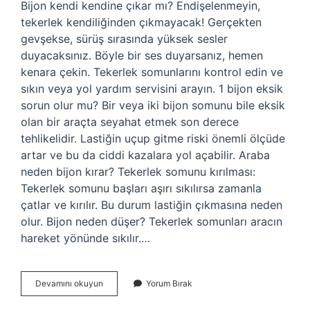
Bijon kendi kendine çıkar mı? Endişelenmeyin,
tekerlek kendiliğinden çıkmayacak! Gerçekten
gevşekse, sürüş sırasında yüksek sesler
duyacaksınız. Böyle bir ses duyarsanız, hemen
kenara çekin. Tekerlek somunlarını kontrol edin ve
sıkın veya yol yardım servisini arayın. 1 bijon eksik
sorun olur mu? Bir veya iki bijon somunu bile eksik
olan bir araçta seyahat etmek son derece
tehlikelidir. Lastiğin uçup gitme riski önemli ölçüde
artar ve bu da ciddi kazalara yol açabilir. Araba
neden bijon kırar? Tekerlek somunu kırılması:
Tekerlek somunu başları aşırı sıkılırsa zamanla
çatlar ve kırılır. Bu durum lastiğin çıkmasına neden
olur. Bijon neden düşer? Tekerlek somunları aracın
hareket yönünde sıkılır.…
Giden
Devamını okuyun
Yorum Bırak
Arabada
Bijon