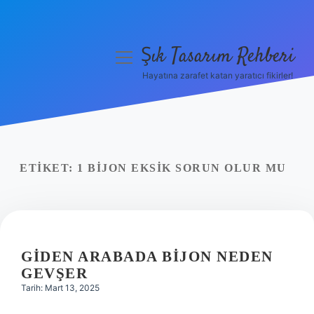
Şık Tasarım Rehberi
menüyü
aç
Hayatına zarafet katan yaratıcı fikirler!
Anasayfa
Gizlilik Politikası
Yasal Uyarı
ETIKET:
1 BIJON EKSIK SORUN OLUR MU
Hakkımızda
GIDEN ARABADA BIJON NEDEN
GEVŞER
Tarih: Mart 13, 2025