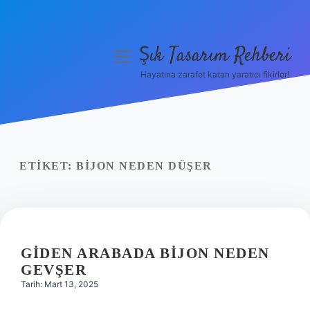
Şık Tasarım Rehberi
menüyü
aç
Hayatına zarafet katan yaratıcı fikirler!
Anasayfa
Gizlilik Politikası
Yasal Uyarı
ETIKET:
BIJON NEDEN DÜŞER
Hakkımızda
GIDEN ARABADA BIJON NEDEN
GEVŞER
Tarih: Mart 13, 2025