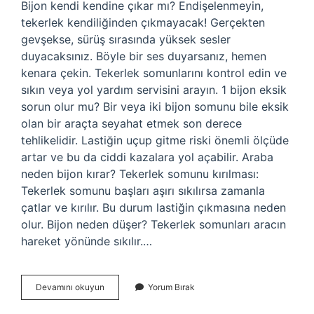
Bijon kendi kendine çıkar mı? Endişelenmeyin,
tekerlek kendiliğinden çıkmayacak! Gerçekten
gevşekse, sürüş sırasında yüksek sesler
duyacaksınız. Böyle bir ses duyarsanız, hemen
kenara çekin. Tekerlek somunlarını kontrol edin ve
sıkın veya yol yardım servisini arayın. 1 bijon eksik
sorun olur mu? Bir veya iki bijon somunu bile eksik
olan bir araçta seyahat etmek son derece
tehlikelidir. Lastiğin uçup gitme riski önemli ölçüde
artar ve bu da ciddi kazalara yol açabilir. Araba
neden bijon kırar? Tekerlek somunu kırılması:
Tekerlek somunu başları aşırı sıkılırsa zamanla
çatlar ve kırılır. Bu durum lastiğin çıkmasına neden
olur. Bijon neden düşer? Tekerlek somunları aracın
hareket yönünde sıkılır.…
Giden
Devamını okuyun
Yorum Bırak
Arabada
Bijon