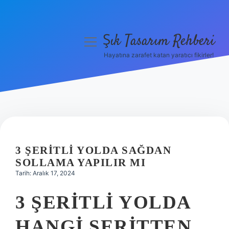
Şık Tasarım Rehberi
menüyü
aç
Hayatına zarafet katan yaratıcı fikirler!
Anasayfa
Gizlilik Politikası
Yasal Uyarı
Hakkımızda
3 ŞERITLI YOLDA SAĞDAN
SOLLAMA YAPILIR MI
Tarih: Aralık 17, 2024
3 ŞERITLI YOLDA
HANGI ŞERITTEN