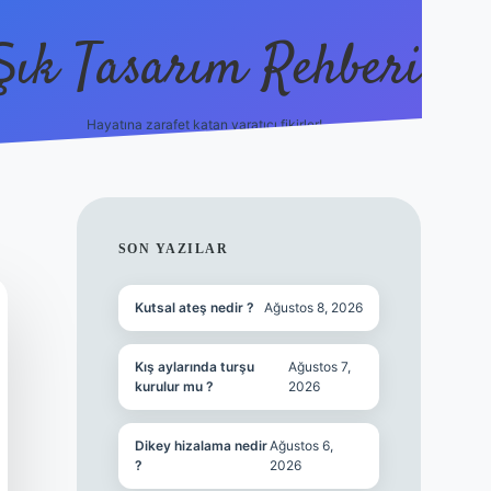
Şık Tasarım Rehberi
Hayatına zarafet katan yaratıcı fikirler!
vdcasino giriş
SIDEBAR
SON YAZILAR
Kutsal ateş nedir ?
Ağustos 8, 2026
Kış aylarında turşu
Ağustos 7,
kurulur mu ?
2026
Dikey hizalama nedir
Ağustos 6,
?
2026