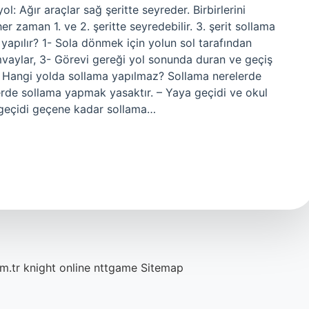
 yol: Ağır araçlar sağ şeritte seyreder. Birbirlerini
her zaman 1. ve 2. şeritte seyredebilir. 3. şerit sollama
apılır? 1- Sola dönmek için yolun sol tarafından
mvaylar, 3- Görevi gereği yol sonunda duran ve geçiş
ir. Hangi yolda sollama yapılmaz? Sollama nerelerde
nellerde sollama yapmak yasaktır. – Yaya geçidi ve okul
n geçidi geçene kadar sollama…
m.tr
knight online
nttgame
Sitemap