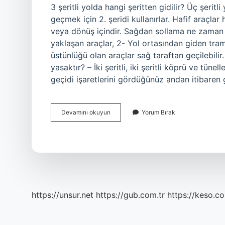
3 şeritli yolda hangi şeritten gidilir? Üç şeritli
geçmek için 2. şeridi kullanırlar. Hafif araçlar 
veya dönüş içindir. Sağdan sollama ne zaman y
yaklaşan araçlar, 2- Yol ortasından giden tra
üstünlüğü olan araçlar sağ taraftan geçilebil
yasaktır? – İki şeritli, iki şeritli köprü ve tü
geçidi işaretlerini gördüğünüz andan itibare
3
Devamını okuyun
Yorum Bırak
Şeritli
Yolda
Sağdan
Sollama
Yapılır
Mı
https://unsur.net
https://gub.com.tr
https://keso.co