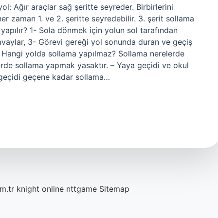
 yol: Ağır araçlar sağ şeritte seyreder. Birbirlerini
her zaman 1. ve 2. şeritte seyredebilir. 3. şerit sollama
apılır? 1- Sola dönmek için yolun sol tarafından
mvaylar, 3- Görevi gereği yol sonunda duran ve geçiş
ir. Hangi yolda sollama yapılmaz? Sollama nerelerde
nellerde sollama yapmak yasaktır. – Yaya geçidi ve okul
n geçidi geçene kadar sollama…
m.tr
knight online
nttgame
Sitemap