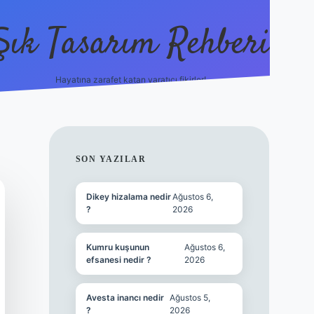
Şık Tasarım Rehberi
Hayatına zarafet katan yaratıcı fikirler!
vdcasino giriş
SIDEBAR
SON YAZILAR
Dikey hizalama nedir
Ağustos 6,
?
2026
Kumru kuşunun
Ağustos 6,
efsanesi nedir ?
2026
Avesta inancı nedir
Ağustos 5,
?
2026