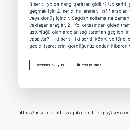
3 şeritli yolda hangi şeritten gidilir? Üç şeritli
geçmek için 2. şeridi kullanırlar. Hafif araçlar 
veya dönüş içindir. Sağdan sollama ne zaman y
yaklaşan araçlar, 2- Yol ortasından giden tra
üstünlüğü olan araçlar sağ taraftan geçilebil
yasaktır? – İki şeritli, iki şeritli köprü ve tü
geçidi işaretlerini gördüğünüz andan itibare
3
Devamını okuyun
Yorum Bırak
Şeritli
Yolda
Sağdan
Sollama
Yapılır
Mı
https://unsur.net
https://gub.com.tr
https://keso.co