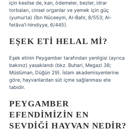
için kesilse de, kan, ödemeler, bezler, idrar
torbaları, cinsel organlar ve yemek için güç
(yumurta) (İbn Nüceeym, Al-Bahr, 8/553; Al-
fetâva’l-hindiyye, 6/445).
EŞEK ETI HELAL MI?
Eşek etinin Peygamber tarafından yenilgisi (ayrıca
bakınız) yasaklandı (bkz. Buhari, Megazi 38;
Müslüman, Düğün 29). İslam akademisyenlerine
göre, hayvanlardan süt içme sağlanması ete
tabidir.
PEYGAMBER
EFENDIMIZIN EN
SEVDIĞI HAYVAN NEDIR?