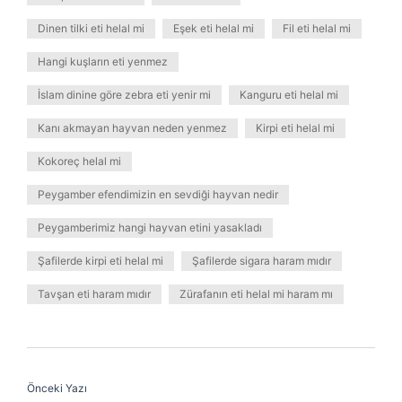
Dinen tilki eti helal mi
Eşek eti helal mi
Fil eti helal mi
Hangi kuşların eti yenmez
İslam dinine göre zebra eti yenir mi
Kanguru eti helal mi
Kanı akmayan hayvan neden yenmez
Kirpi eti helal mi
Kokoreç helal mi
Peygamber efendimizin en sevdiği hayvan nedir
Peygamberimiz hangi hayvan etini yasakladı
Şafilerde kirpi eti helal mi
Şafilerde sigara haram mıdır
Tavşan eti haram mıdır
Zürafanın eti helal mi haram mı
Önceki Yazı