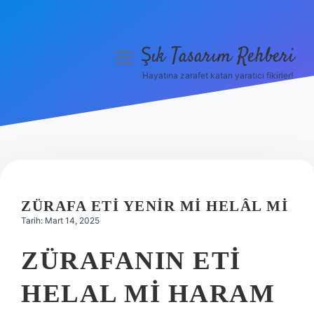
Şık Tasarım Rehberi
menüyü
aç
Hayatına zarafet katan yaratıcı fikirler!
Anasayfa
Gizlilik Politikası
Yasal Uyarı
Hakkımızda
ZÜRAFA ETI YENIR MI HELÂL MI
Tarih: Mart 14, 2025
ZÜRAFANIN ETI
HELAL MI HARAM