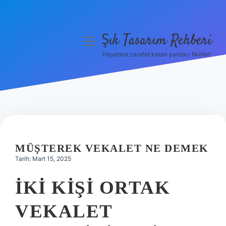
Şık Tasarım Rehberi
menüyü
aç
Hayatına zarafet katan yaratıcı fikirler!
Anasayfa
Gizlilik Politikası
Yasal Uyarı
Hakkımızda
MÜŞTEREK VEKALET NE DEMEK
Tarih: Mart 15, 2025
İKI KIŞI ORTAK
VEKALET