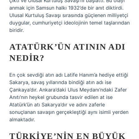
çıktı ve Ulusal Kurtuluş Savaşı’nı başlattı. Bu olayı
anmak için Samsun halkı 1932’de bir anıt diktirdi.
Ulusal Kurtuluş Savaşı sırasında güçlenen milliyetçi
duygular, cumhuriyetçi ideolojinin temel taşlarından
biridir.
ATATÜRK’ÜN ATININ ADI
NEDIR?
En çok sevdiği atın adı Latife Hanım’a hediye ettiği
Sakarya, savaş yıllarında bindiği atın adı ise
Çankaya’dır. Ankara’daki Ulus Meydanı’ndaki Zafer
Anıtı’nın heykel grubunda tasvir edilen at ise
Atatürk’ün atı Sakarya’dır ve adını zaferle
sonuçlanan savaşın gerçekleştiği aynı isimli yerden
almaktadır.
TÜRKIYE’NIN EN BÜYÜK