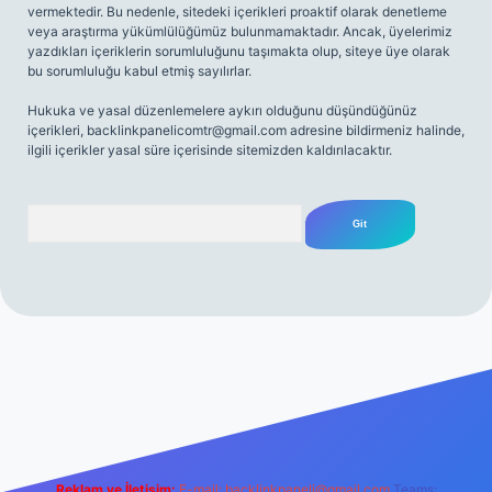
vermektedir. Bu nedenle, sitedeki içerikleri proaktif olarak denetleme
veya araştırma yükümlülüğümüz bulunmamaktadır. Ancak, üyelerimiz
yazdıkları içeriklerin sorumluluğunu taşımakta olup, siteye üye olarak
bu sorumluluğu kabul etmiş sayılırlar.
Hukuka ve yasal düzenlemelere aykırı olduğunu düşündüğünüz
içerikleri,
backlinkpanelicomtr@gmail.com
adresine bildirmeniz halinde,
ilgili içerikler yasal süre içerisinde sitemizden kaldırılacaktır.
Arama
iriş
Reklam ve İletişim:
E-mail:
backlinkpaneli@gmail.com
Teams: