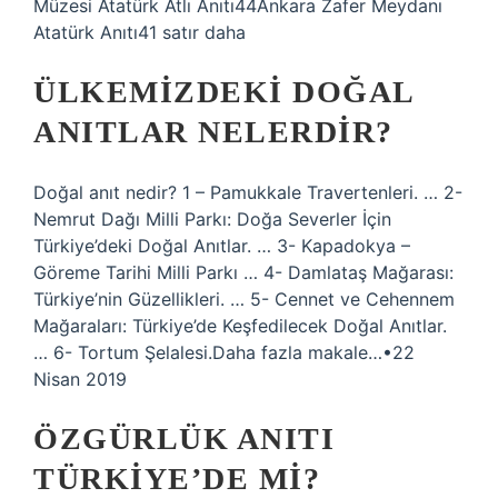
Müzesi Atatürk Atlı Anıtı44Ankara Zafer Meydanı
Atatürk Anıtı41 satır daha
ÜLKEMIZDEKI DOĞAL
ANITLAR NELERDIR?
Doğal anıt nedir? 1 – Pamukkale Travertenleri. … 2-
Nemrut Dağı Milli Parkı: Doğa Severler İçin
Türkiye’deki Doğal Anıtlar. … 3- Kapadokya –
Göreme Tarihi Milli Parkı … 4- Damlataş Mağarası:
Türkiye’nin Güzellikleri. … 5- Cennet ve Cehennem
Mağaraları: Türkiye’de Keşfedilecek Doğal Anıtlar.
… 6- Tortum Şelalesi.Daha fazla makale…•22
Nisan 2019
ÖZGÜRLÜK ANITI
TÜRKIYE’DE MI?