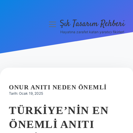
Şık Tasarım Rehberi
menüyü
aç
Hayatına zarafet katan yaratıcı fikirler!
Anasayfa
Gizlilik Politikası
Yasal Uyarı
Hakkımızda
ONUR ANITI NEDEN ÖNEMLI
Tarih: Ocak 19, 2025
TÜRKIYE’NIN EN
ÖNEMLI ANITI