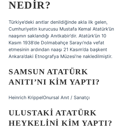
NEDIR?
Türkiye’deki anıtlar denildiğinde akla ilk gelen,
Cumhuriyetin kurucusu Mustafa Kemal Atatürk’ün
naaşının saklandığı Anıtkabir’dir. Atatürk’ün 10
Kasım 1938’de Dolmabahçe Sarayı’nda vefat
etmesinin ardından naaşı 21 Kasım’da başkent
Ankara’daki Etnografya Müzesi’ne nakledilmiştir.
SAMSUN ATATÜRK
ANITI’NI KIM YAPTI?
Heinrich KrippelOnursal Anıt / Sanatçı
ULUSTAKI ATATÜRK
HEYKELINI KIM YAPTI?