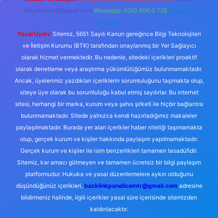
forumhizmeti@gmail.com
Whatsapp: 0262 606 0 726
Telegram:
@karabul
Yasal Uyarı:
Sitemiz, 5651 Sayılı Kanun gereğince Bilgi Teknolojileri
ve İletişim Kurumu (BTK) tarafından onaylanmış bir Yer Sağlayıcı
olarak hizmet vermektedir. Bu nedenle, sitedeki içerikleri proaktif
olarak denetleme veya araştırma yükümlülüğümüz bulunmamaktadır.
Ancak, üyelerimiz yazdıkları içeriklerin sorumluluğunu taşımakta olup,
siteye üye olarak bu sorumluluğu kabul etmiş sayılırlar. Bu internet
sitesi, herhangi bir marka, kurum veya şahıs şirketi ile hiçbir bağlantısı
bulunmamaktadır. Sitede yalnızca kendi hazırladığımız makaleler
paylaşılmaktadır. Burada yer alan içerikler haber niteliği taşımamakta
olup, gerçek kurum ve kişiler hakkında paylaşım yapılmamaktadır.
Gerçek kurum ve kişiler ile isim benzerlikleri tamamen tesadüfidir.
Sitemiz, kar amacı gütmeyen ve tamamen ücretsiz bir bilgi paylaşım
platformudur. Hukuka ve yasal düzenlemelere aykırı olduğunu
düşündüğünüz içerikleri,
backlinkpanelicomtr@gmail.com
adresine
bildirmeniz halinde, ilgili içerikler yasal süre içerisinde sitemizden
kaldırılacaktır.