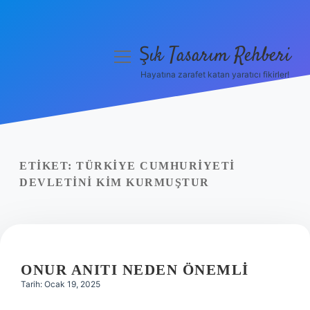
Şık Tasarım Rehberi
menüyü
aç
Hayatına zarafet katan yaratıcı fikirler!
Anasayfa
Gizlilik Politikası
Yasal Uyarı
ETIKET:
TÜRKIYE CUMHURIYETI
DEVLETINI KIM KURMUŞTUR
Hakkımızda
ONUR ANITI NEDEN ÖNEMLI
Tarih: Ocak 19, 2025