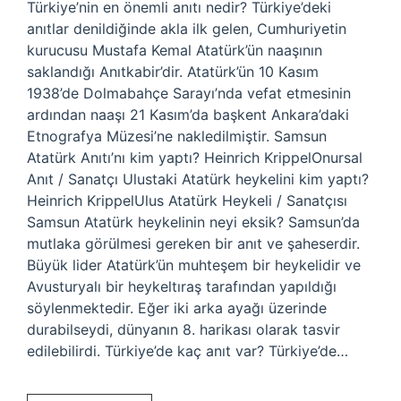
Türkiye’nin en önemli anıtı nedir? Türkiye’deki
anıtlar denildiğinde akla ilk gelen, Cumhuriyetin
kurucusu Mustafa Kemal Atatürk’ün naaşının
saklandığı Anıtkabir’dir. Atatürk’ün 10 Kasım
1938’de Dolmabahçe Sarayı’nda vefat etmesinin
ardından naaşı 21 Kasım’da başkent Ankara’daki
Etnografya Müzesi’ne nakledilmiştir. Samsun
Atatürk Anıtı’nı kim yaptı? Heinrich KrippelOnursal
Anıt / Sanatçı Ulustaki Atatürk heykelini kim yaptı?
Heinrich KrippelUlus Atatürk Heykeli / Sanatçısı
Samsun Atatürk heykelinin neyi eksik? Samsun’da
mutlaka görülmesi gereken bir anıt ve şaheserdir.
Büyük lider Atatürk’ün muhteşem bir heykelidir ve
Avusturyalı bir heykeltıraş tarafından yapıldığı
söylenmektedir. Eğer iki arka ayağı üzerinde
durabilseydi, dünyanın 8. harikası olarak tasvir
edilebilirdi. Türkiye’de kaç anıt var? Türkiye’de…