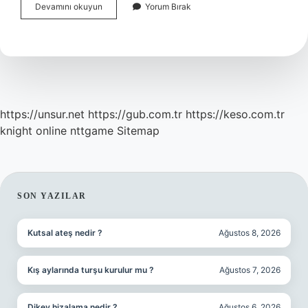
Onur
Devamını okuyun
Yorum Bırak
Anıtı
Neden
Önemli
https://unsur.net
https://gub.com.tr
https://keso.com.tr
knight online
nttgame
Sitemap
SIDEBAR
SON YAZILAR
Kutsal ateş nedir ?
Ağustos 8, 2026
Kış aylarında turşu kurulur mu ?
Ağustos 7, 2026
Dikey hizalama nedir ?
Ağustos 6, 2026