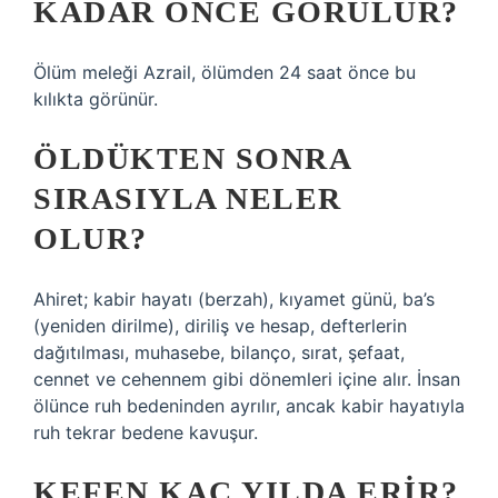
KADAR ÖNCE GÖRÜLÜR?
Ölüm meleği Azrail, ölümden 24 saat önce bu
kılıkta görünür.
ÖLDÜKTEN SONRA
SIRASIYLA NELER
OLUR?
Ahiret; kabir hayatı (berzah), kıyamet günü, ba’s
(yeniden dirilme), diriliş ve hesap, defterlerin
dağıtılması, muhasebe, bilanço, sırat, şefaat,
cennet ve cehennem gibi dönemleri içine alır. İnsan
ölünce ruh bedeninden ayrılır, ancak kabir hayatıyla
ruh tekrar bedene kavuşur.
KEFEN KAÇ YILDA ERIR?