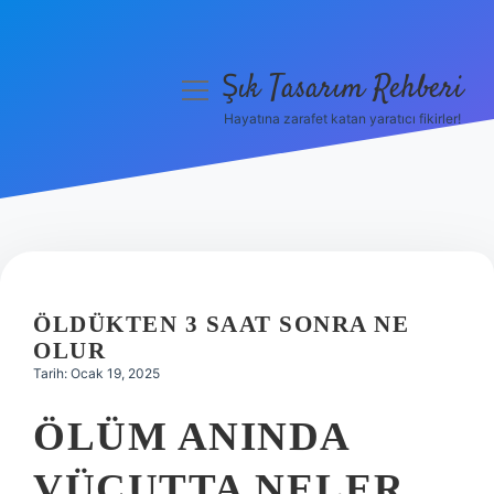
Şık Tasarım Rehberi
menüyü
aç
Hayatına zarafet katan yaratıcı fikirler!
Anasayfa
Gizlilik Politikası
Yasal Uyarı
Hakkımızda
ÖLDÜKTEN 3 SAAT SONRA NE
OLUR
Tarih: Ocak 19, 2025
ÖLÜM ANINDA
VÜCUTTA NELER