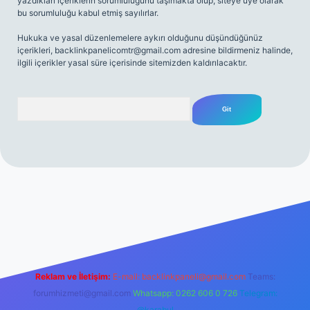
yazdıkları içeriklerin sorumluluğunu taşımakta olup, siteye üye olarak
bu sorumluluğu kabul etmiş sayılırlar.
Hukuka ve yasal düzenlemelere aykırı olduğunu düşündüğünüz
içerikleri,
backlinkpanelicomtr@gmail.com
adresine bildirmeniz halinde,
ilgili içerikler yasal süre içerisinde sitemizden kaldırılacaktır.
Arama
 giriş
Reklam ve İletişim:
E-mail:
backlinkpaneli@gmail.com
Teams:
forumhizmeti@gmail.com
Whatsapp: 0262 606 0 726
Telegram:
@karabul