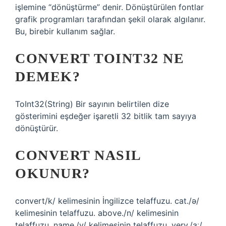
işlemine “dönüştürme” denir. Dönüştürülen fontlar
grafik programları tarafından şekil olarak algılanır.
Bu, birebir kullanım sağlar.
CONVERT TOINT32 NE
DEMEK?
ToInt32(String) Bir sayının belirtilen dize
gösterimini eşdeğer işaretli 32 bitlik tam sayıya
dönüştürür.
CONVERT NASIL
OKUNUR?
convert/k/ kelimesinin İngilizce telaffuzu. cat./ə/
kelimesinin telaffuzu. above./n/ kelimesinin
telaffuzu. name./v/ kelimesinin telaffuzu. very./ɜː/