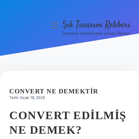
Şık Tasarım Rehberi
menüyü
aç
Hayatına zarafet katan yaratıcı fikirler!
Anasayfa
Gizlilik Politikası
Yasal Uyarı
Hakkımızda
CONVERT NE DEMEKTIR
Tarih: Ocak 18, 2025
CONVERT EDILMIŞ
NE DEMEK?