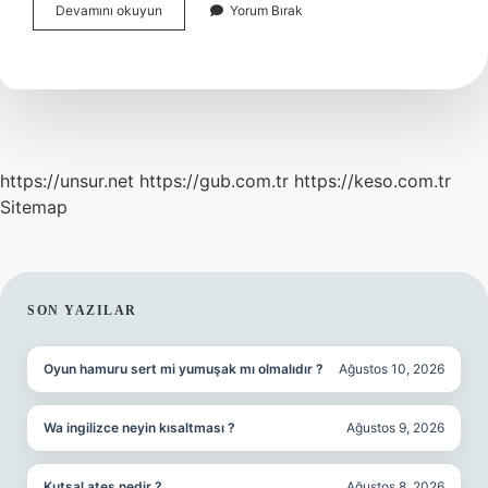
Convert
Devamını okuyun
Yorum Bırak
Ne
Demektir
https://unsur.net
https://gub.com.tr
https://keso.com.tr
Sitemap
SIDEBAR
SON YAZILAR
Oyun hamuru sert mi yumuşak mı olmalıdır ?
Ağustos 10, 2026
Wa ingilizce neyin kısaltması ?
Ağustos 9, 2026
Kutsal ateş nedir ?
Ağustos 8, 2026