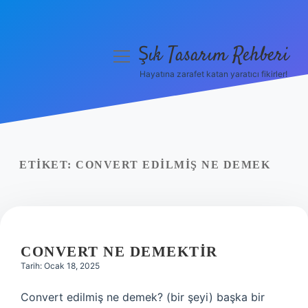
Şık Tasarım Rehberi
menüyü
aç
Hayatına zarafet katan yaratıcı fikirler!
Anasayfa
Gizlilik Politikası
Yasal Uyarı
ETIKET:
CONVERT EDILMIŞ NE DEMEK
Hakkımızda
CONVERT NE DEMEKTIR
Tarih: Ocak 18, 2025
Convert edilmiş ne demek? (bir şeyi) başka bir