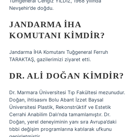
Tümgeneral Cengiz YILDIZ, 1968 yılında
Nevşehir’de doğdu.
JANDARMA İHA
KOMUTANI KIMDIR?
Jandarma İHA Komutanı Tuğgeneral Ferruh
TARAKTAŞ, gazilerimizi ziyaret etti.
DR. ALI DOĞAN KIMDIR?
Dr. Marmara Üniversitesi Tıp Fakültesi mezunudur.
Doğan, ihtisasını Bolu Abant İzzet Baysal
Üniversitesi Plastik, Rekonstrüktif ve Estetik
Cerrahi Anabilim Dalı’nda tamamlamıştır. Dr.
Doğan, yerel deneyiminin yanı sıra Avrupa’daki
tıbbi değişim programlarına katılarak ufkunu
genişletmiştir.