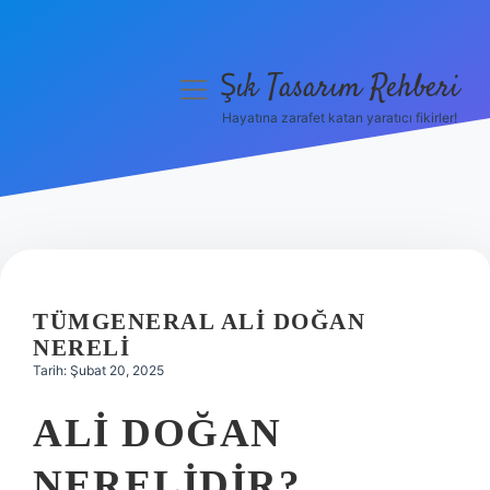
Şık Tasarım Rehberi
menüyü
aç
Hayatına zarafet katan yaratıcı fikirler!
Anasayfa
Gizlilik Politikası
Yasal Uyarı
Hakkımızda
TÜMGENERAL ALI DOĞAN
NERELI
Tarih: Şubat 20, 2025
ALI DOĞAN
NERELIDIR?