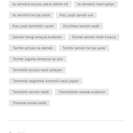
Isı sensörü arızası yakıtı etkiler mi
Isı sensörü nasıl çalışır
Isı sensörü ne işe yarar
Kaç çeşit sensör var
Kaç çeşit termistör vardır
Kızılötesi sensör nedir
Sensör hangi amaçla kullanılır
Termal sensör nedir kısaca
Termik arızası ne demek
Termik sensör ne işe yarar
Termik sigorta olmazsa ne olur
Termistör arızası nasıl anlaşılır
Termistör sağlamlık kontrolü nasıl yapılır
Termistör sensör nedir
Termistörler nerede kullanılır
Thermal modul nedir