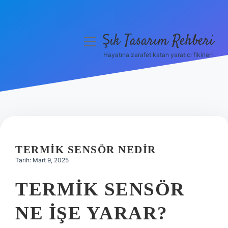
Şık Tasarım Rehberi
menüyü
aç
Hayatına zarafet katan yaratıcı fikirler!
Anasayfa
Gizlilik Politikası
Yasal Uyarı
Hakkımızda
TERMIK SENSÖR NEDIR
Tarih: Mart 9, 2025
TERMIK SENSÖR
NE IŞE YARAR?