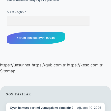
site adresim bu tarayıcıya kaydedilsin.
5 + 3 kaçtır?
*
https://unsur.net
https://gub.com.tr
https://keso.com.tr
Sitemap
SIDEBAR
SON YAZILAR
Oyun hamuru sert mi yumuşak mı olmalıdır ?
Ağustos 10, 2026