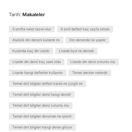
Tarih:
Makaleler
5 sınıfta neler lazım olur
6 sınıf defteri kaç sayfa olmalı
Atatürk din dersini kaldırdı mı
Din dersinde ne yapılır
Kuranda kaç din vardır
Lisede byd ne demek
Lisede din dersi kaç saat oldu
Lisede din dersi zorunlu mu
Lisede hangi defterler kullanılır
Temel dersler nelerdir
Temel dinî bilgiler defteri kareli mi çizgili mi
Temel dinî bilgiler dersi hangi derstir
Temel dinî bilgiler dersi zorunlu mu
Temel dinî bilgiler dersinde ne işlenir
Temel dini bilgiler hangi derse giriyor