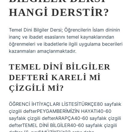
HANGI DERSTIR?
Temel Dini Bilgiler Dersi; Öğrencilerin İslam dininin
inanç ve ibadet esaslarını temel kaynaklarından
öğrenmeleri ve ibadetlerle ilgili uygulama becerileri
kazanmaları amaçlanmaktadır.
TEMEL DINÎ BILGILER
DEFTERI KARELI MI
ÇIZGILI MI?
ÖĞRENCİ İHTİYAÇLARI LİSTESİTÜRKÇE80 sayfalık
çizgili defterPEYGAMBERİMİZİN HAYATI40-60
sayfalık çizgili defterARAPÇA40-60 sayfalık çizgili
defterTEMEL DİNİ BİLGİLER40-60 sayfalık çizgili