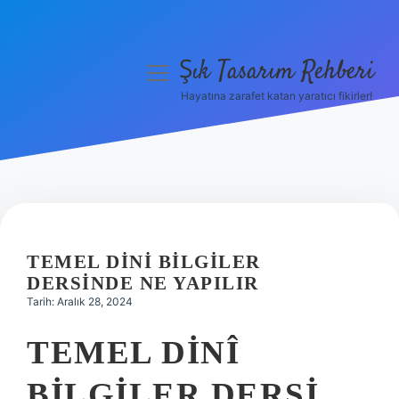
Şık Tasarım Rehberi
menüyü
aç
Hayatına zarafet katan yaratıcı fikirler!
Anasayfa
Gizlilik Politikası
Yasal Uyarı
Hakkımızda
TEMEL DINI BILGILER
DERSINDE NE YAPILIR
Tarih: Aralık 28, 2024
TEMEL DINÎ
BILGILER DERSI