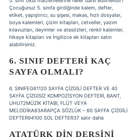
5. sınıf okul malzemelerine neler dahil edilmelidir?
Çocuğunuz 5. sınıfa girdiğinde kalem, defter,
etiket, yapıştırıcı, su şişesi, makas, hızlı dosyalar,
boya kalemleri, çizim kitapları, cetveller, yazım
kılavuzları, deyimler ve atasözleri, renkli kalemler,
hikaye kitapları ve İngilizce ek kitapları satın
alabilirsiniz.
6. SINIF DEFTERI KAÇ
SAYFA OLMALI?
6. SINIFEG61120 SAYFA ÇİZGİLİ DEFTER VE 40
SAYFA ÇİZGİSİZ KOMPOZİSYON DEFTERİ, BANT,
UHU72MÜZİK KİTABI, FLÜT VEYA
MELODİKA83ARAPÇA SÖZLÜK – 60 SAYFA ÇİZGİLİ
DEFTER94100 SOL DEFTER37 satır daha
ATATÜRK DIN DERSINI