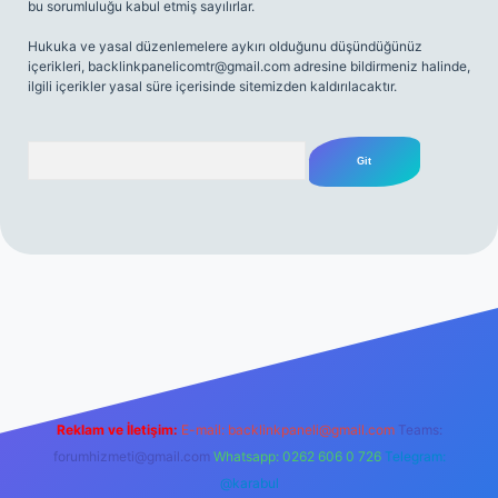
bu sorumluluğu kabul etmiş sayılırlar.
Hukuka ve yasal düzenlemelere aykırı olduğunu düşündüğünüz
içerikleri,
backlinkpanelicomtr@gmail.com
adresine bildirmeniz halinde,
ilgili içerikler yasal süre içerisinde sitemizden kaldırılacaktır.
Arama
 giriş
Reklam ve İletişim:
E-mail:
backlinkpaneli@gmail.com
Teams:
forumhizmeti@gmail.com
Whatsapp: 0262 606 0 726
Telegram:
@karabul