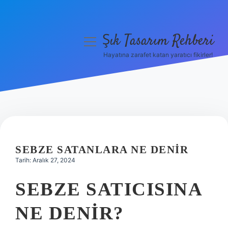
Şık Tasarım Rehberi
menüyü
aç
Hayatına zarafet katan yaratıcı fikirler!
Anasayfa
Gizlilik Politikası
Yasal Uyarı
Hakkımızda
SEBZE SATANLARA NE DENIR
Tarih: Aralık 27, 2024
SEBZE SATICISINA
NE DENIR?