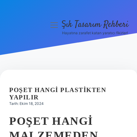
Şık Tasarım Rehberi
menüyü
aç
Hayatına zarafet katan yaratıcı fikirler!
Anasayfa
Gizlilik Politikası
Yasal Uyarı
Hakkımızda
POŞET HANGI PLASTIKTEN
YAPILIR
Tarih: Ekim 18, 2024
POŞET HANGI
MALZEMEDEN