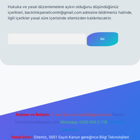
Hukuka ve yasal düzenlemelere aykırı olduğunu düşündüğünüz
içerikleri,
backlinkpanelicomtr@gmail.com
adresine bildirmeniz halinde,
ilgili içerikler yasal süre içerisinde sitemizden kaldırılacaktır.
Arama
asino giriş
Reklam ve İletişim:
E-mail:
backlinkpaneli@gmail.com
Teams:
forumhizmeti@gmail.com
Whatsapp: 0262 606 0 726
Telegram:
@karabul
Yasal Uyarı:
Sitemiz, 5651 Sayılı Kanun gereğince Bilgi Teknolojileri