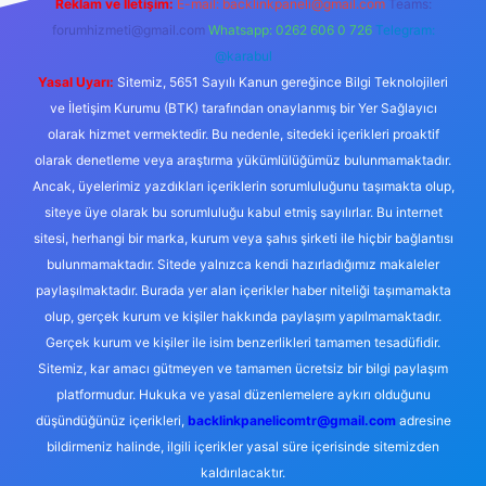
Reklam ve İletişim:
E-mail:
backlinkpaneli@gmail.com
Teams:
forumhizmeti@gmail.com
Whatsapp: 0262 606 0 726
Telegram:
@karabul
Yasal Uyarı:
Sitemiz, 5651 Sayılı Kanun gereğince Bilgi Teknolojileri
ve İletişim Kurumu (BTK) tarafından onaylanmış bir Yer Sağlayıcı
olarak hizmet vermektedir. Bu nedenle, sitedeki içerikleri proaktif
olarak denetleme veya araştırma yükümlülüğümüz bulunmamaktadır.
Ancak, üyelerimiz yazdıkları içeriklerin sorumluluğunu taşımakta olup,
siteye üye olarak bu sorumluluğu kabul etmiş sayılırlar. Bu internet
sitesi, herhangi bir marka, kurum veya şahıs şirketi ile hiçbir bağlantısı
bulunmamaktadır. Sitede yalnızca kendi hazırladığımız makaleler
paylaşılmaktadır. Burada yer alan içerikler haber niteliği taşımamakta
olup, gerçek kurum ve kişiler hakkında paylaşım yapılmamaktadır.
Gerçek kurum ve kişiler ile isim benzerlikleri tamamen tesadüfidir.
Sitemiz, kar amacı gütmeyen ve tamamen ücretsiz bir bilgi paylaşım
platformudur. Hukuka ve yasal düzenlemelere aykırı olduğunu
düşündüğünüz içerikleri,
backlinkpanelicomtr@gmail.com
adresine
bildirmeniz halinde, ilgili içerikler yasal süre içerisinde sitemizden
kaldırılacaktır.