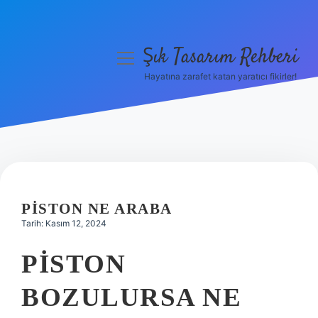
Şık Tasarım Rehberi
menüyü
aç
Hayatına zarafet katan yaratıcı fikirler!
Anasayfa
Gizlilik Politikası
Yasal Uyarı
Hakkımızda
PISTON NE ARABA
Tarih: Kasım 12, 2024
PISTON
BOZULURSA NE