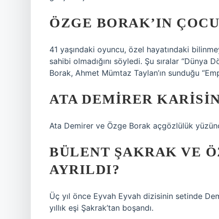
ÖZGE BORAK’IN ÇOCU
41 yaşındaki oyuncu, özel hayatındaki bilinmey
sahibi olmadığını söyledi. Şu sıralar “Dünya D
Borak, Ahmet Mümtaz Taylan’ın sunduğu “Emp
ATA DEMIRER KARISI
Ata Demirer ve Özge Borak açgözlülük yüzü
BÜLENT ŞAKRAK VE 
AYRILDI?
Üç yıl önce Eyvah Eyvah dizisinin setinde De
yıllık eşi Şakrak’tan boşandı.