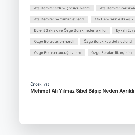
Ata Demirer evli mi çocuğu var mı
Ata Demirer karisind
Ata Demirer ne zaman evlendi
Ata Demirerin eski eşi k
Bülent Şakrak ve Özge Borak neden ayrıldı
Eyvah Eyva
Özge Borak aslen nereli
Özge Borak kaç defa evlendi
Özge Borakın çocuğu var mı
Özge Borakın ilk eşi kim
Önceki Yazı
Mehmet Ali Yılmaz Sibel Bilgiç Neden Ayrıldı