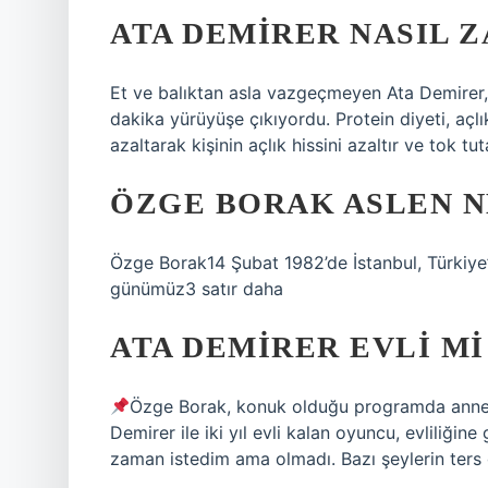
ATA DEMIRER NASIL Z
Et ve balıktan asla vazgeçmeyen Ata Demirer,
dakika yürüyüşe çıkıyordu. Protein diyeti, aç
azaltarak kişinin açlık hissini azaltır ve tok tut
ÖZGE BORAK ASLEN N
Özge Borak14 Şubat 1982’de İstanbul, Türkiy
günümüz3 satır daha
ATA DEMIRER EVLI MI
Özge Borak, konuk olduğu programda annelik 
Demirer ile iki yıl evli kalan oyuncu, evliliği
zaman istedim ama olmadı. Bazı şeylerin ters