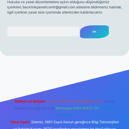
Hukuka ve yasal düzenlemelere aykırı olduğunu düşündüğünüz
içerikleri,
backlinkpanelicomtr@gmail.com
adresine bildirmeniz halinde,
ilgili içerikler yasal süre içerisinde sitemizden kaldırılacaktır.
Arama
o giriş
Reklam ve İletişim:
E-mail:
backlinkpaneli@gmail.com
Teams:
forumhizmeti@gmail.com
Whatsapp: 0262 606 0 726
Telegram:
@karabul
Yasal Uyarı:
Sitemiz, 5651 Sayılı Kanun gereğince Bilgi Teknolojileri
ve İletişim Kurumu (BTK) tarafından onaylanmış bir Yer Sağlayıcı