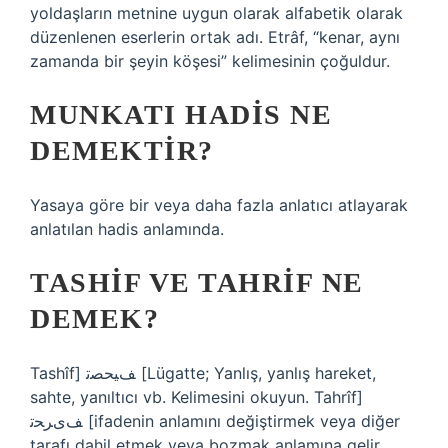
yoldaşların metnine uygun olarak alfabetik olarak
düzenlenen eserlerin ortak adı. Etrâf, “kenar, aynı
zamanda bir şeyin köşesi” kelimesinin çoğuldur.
MUNKATI HADIS NE
DEMEKTIR?
Yasaya göre bir veya daha fazla anlatıcı atlayarak
anlatılan hadis anlamında.
TASHIF VE TAHRIF NE
DEMEK?
Tashîf] ﻒﻴﺤﺼﺗ [Lügatte; Yanlış, yanlış hareket,
sahte, yanıltıcı vb. Kelimesini okuyun. Tahrîf]
ﻒیﺮﺤﺗ [ifadenin anlamını değiştirmek veya diğer
tarafı dahil etmek veya bozmak anlamına gelir.