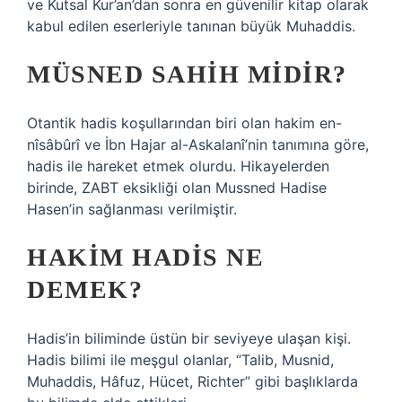
ve Kutsal Kur’an’dan sonra en güvenilir kitap olarak
kabul edilen eserleriyle tanınan büyük Muhaddis.
MÜSNED SAHIH MIDIR?
Otantik hadis koşullarından biri olan hakim en-
nîsâbûrî ve İbn Hajar al-Askalanî’nin tanımına göre,
hadis ile hareket etmek olurdu. Hikayelerden
birinde, ZABT eksikliği olan Mussned Hadise
Hasen’in sağlanması verilmiştir.
HAKIM HADIS NE
DEMEK?
Hadis’in biliminde üstün bir seviyeye ulaşan kişi.
Hadis bilimi ile meşgul olanlar, “Talib, Musnid,
Muhaddis, Hâfuz, Hücet, Richter” gibi başlıklarda