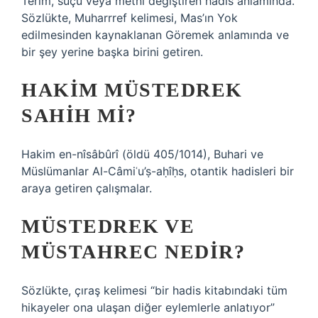
Terim, suçu veya metni değiştiren hadis anlamında.
Sözlükte, Muharrref kelimesi, Mas’ın Yok
edilmesinden kaynaklanan Göremek anlamında ve
bir şey yerine başka birini getiren.
HAKIM MÜSTEDREK
SAHIH MI?
Hakim en-nîsâbûrî (öldü 405/1014), Buhari ve
Müslümanlar Al-Câmiʿu’ṣ-aḥîḥs, otantik hadisleri bir
araya getiren çalışmalar.
MÜSTEDREK VE
MÜSTAHREC NEDIR?
Sözlükte, çıraş kelimesi “bir hadis kitabındaki tüm
hikayeler ona ulaşan diğer eylemlerle anlatıyor”