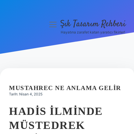
Şık Tasarım Rehberi
menüyü
aç
Hayatına zarafet katan yaratıcı fikirler!
Anasayfa
Gizlilik Politikası
Yasal Uyarı
Hakkımızda
MUSTAHREC NE ANLAMA GELIR
Tarih: Nisan 4, 2025
HADIS ILMINDE
MÜSTEDREK