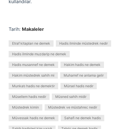
kullandılar.
Tarih:
Makaleler
Etraf kitapları ne demek
Hadis ilminde müstedrek nedir
Hadis ilminde muzdarip ne demek
Hadis musannef ne demek
Hakim hadis ne demek
Hakim müstedrek sahih mi
Muharref ne anlama gelir
Munkatı hadis ne demektir
Mürsel hadis nedir
Müsellem hadis nedir
Müsned sahih midir
Müstedrek kimin
Müstedrek ve müstahrec nedir
Müvessak hadis ne demek
Sahafi ne demek hadis
Sahih hadisleri kim yazdı
Tahric ne demek hadis