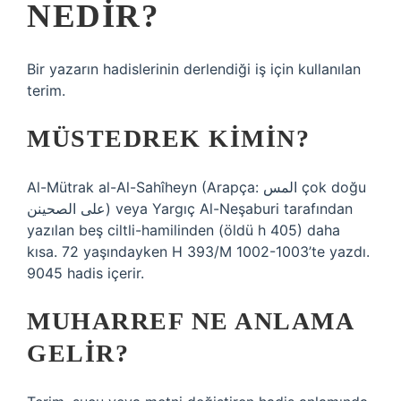
NEDIR?
Bir yazarın hadislerinin derlendiği iş için kullanılan
terim.
MÜSTEDREK KIMIN?
Al-Mütrak al-Al-Sahîheyn (Arapça: المس çok doğu
على الصحينن) veya Yargıç Al-Neşaburi tarafından
yazılan beş ciltli-hamilinden (öldü h 405) daha
kısa. 72 yaşındayken H 393/M 1002-1003’te yazdı.
9045 hadis içerir.
MUHARREF NE ANLAMA
GELIR?