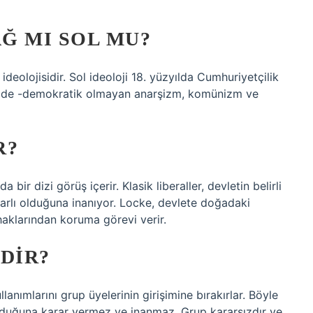
Ğ MI SOL MU?
deolojisidir. Sol ideoloji 18. yüzyılda Cumhuriyetçilik
emde -demokratik olmayan anarşizm, komünizm ve
R?
bir dizi görüş içerir. Klasik liberaller, devletin belirli
ararlı olduğuna inanıyor. Locke, devlete doğadaki
haklarından koruma görevi verir.
DIR?
ullanımlarını grup üyelerinin girişimine bırakırlar. Böyle
olduğuna karar vermez ve inanmaz. Grup kararsızdır ve