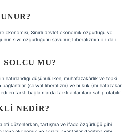
VUNUR?
aire ekonomisi; Sınırlı devlet ekonomik özgürlüğü ve
ünün sivil özgürlüğünü savunur; Liberalizmin bir dalı
I SOLCU MU?
n hatırlandığı düşünülürken, muhafazakârlık ve tepki
en bağlantılar (sosyal liberalizm) ve hukuk (muhafazakar
edilen farklı bağlamlarda farklı anlamlara sahip olabilir.
KLI NEDIR?
aleti düzenlerken, tartışma ve ifade özgürlüğü gibi
ma veya ekonomik ve sosyal avantajlar dağıtma gibi