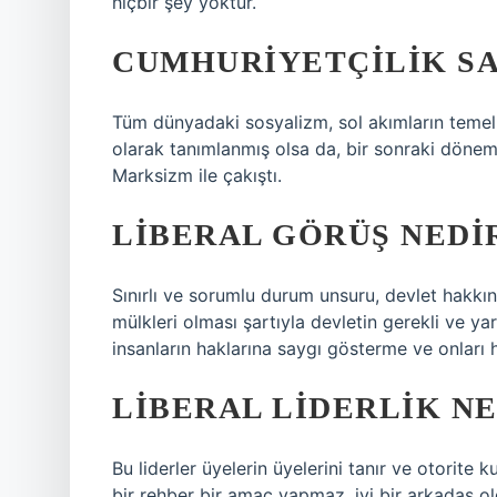
hiçbir şey yoktur.
CUMHURIYETÇILIK SA
Tüm dünyadaki sosyalizm, sol akımların temel i
olarak tanımlanmış olsa da, bir sonraki dön
Marksizm ile çakıştı.
LIBERAL GÖRÜŞ NEDI
Sınırlı ve sorumlu durum unsuru, devlet hakkında 
mülkleri olması şartıyla devletin gerekli ve y
insanların haklarına saygı gösterme ve onları 
LIBERAL LIDERLIK NE
Bu liderler üyelerin üyelerini tanır ve otorite k
bir rehber bir amaç yapmaz, iyi bir arkadaş 