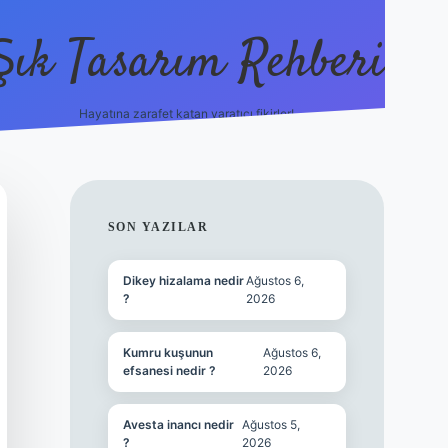
Şık Tasarım Rehberi
Hayatına zarafet katan yaratıcı fikirler!
vdcasino gi
SIDEBAR
SON YAZILAR
Dikey hizalama nedir
Ağustos 6,
?
2026
Kumru kuşunun
Ağustos 6,
efsanesi nedir ?
2026
Avesta inancı nedir
Ağustos 5,
?
2026