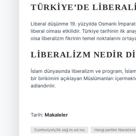
TÜRKIYE’DE LIBERAL
Liberal düşünme 19. yüzyılda Osmanlı İmparator
liberal olması etkilidir. Türkiye tarihinin ilk a
olsa liberalizm fikrinin temel noktalarını orta
LIBERALIZM NEDIR DI
İslam dünyasında liberalizm ve program, İslami
bir birikimini açıklayan Müslümanları içermekte
adlandırılır.
Tarih:
Makaleler
Cumhuriyetçilik sağ mı sol mu
Hangi partiler liberalizm