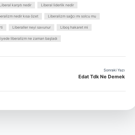
Liberal karşıtı nedir
Liberal liderlik nedir
beralizm nedir kısa özet
Liberalizm sağcı mı solcu mu
ti
Liberaller neyi savunur
Liboş hakaret mi
iyede liberalizm ne zaman başladı
Sonraki Yazı
Edat Tdk Ne Demek