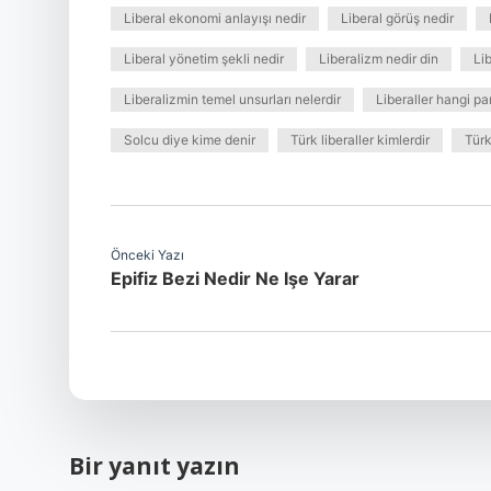
Liberal ekonomi anlayışı nedir
Liberal görüş nedir
Liberal yönetim şekli nedir
Liberalizm nedir din
Li
Liberalizmin temel unsurları nelerdir
Liberaller hangi par
Solcu diye kime denir
Türk liberaller kimlerdir
Türk
Önceki Yazı
Epifiz Bezi Nedir Ne Işe Yarar
Bir yanıt yazın