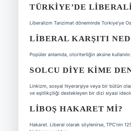
TÜRKIYE’DE LIBERAL
Liberalizm Tanzimat döneminde Torkiye’ye Osm
LIBERAL KARŞITI NED
Popüler anlamda, otoriterliğin aksine kullanılır.
SOLCU DIYE KIME DE
Linkizm, sosyal hiyerarşiye veya bir bütün olar
ve eşitlikçiliği destekleyen bir dizi siyasi ideolo
LIBOŞ HAKARET MI?
Hakaret. Liberal olarak söylenirse, TPC’nin 1