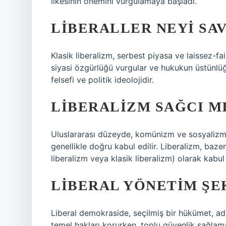
ilkesinin önemini vurgulamaya başladı.
LIBERALLER NEYI SA
Klasik liberalizm, serbest piyasa ve laissez-f
siyasi özgürlüğü vurgular ve hukukun üstünlüğ
felsefi ve politik ideolojidir.
LIBERALIZM SAĞCI M
Uluslararası düzeyde, komünizm ve sosyalizmi
genellikle doğru kabul edilir. Liberalizm, baz
liberalizm veya klasik liberalizm) olarak kabul 
LIBERAL YÖNETIM ŞE
Liberal demokraside, seçilmiş bir hükümet, ad
temel hakları korurken, toplu güvenlik sağla