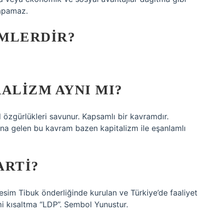
yapamaz.
MLERDIR?
ALIZM AYNI MI?
 özgürlükleri savunur. Kapsamlı bir kavramdır.
ına gelen bu kavram bazen kapitalizm ile eşanlamlı
ARTI?
sim Tibuk önderliğinde kurulan ve Türkiye’de faaliyet
smi kısaltma “LDP”. Sembol Yunustur.