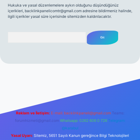
Hukuka ve yasal düzenlemelere aykırı olduğunu düşündüğünüz
içerikleri,
backlinkpanelicomtr@gmail.com
adresine bildirmeniz halinde,
ilgili içerikler yasal süre içerisinde sitemizden kaldırılacaktır.
Arama
giriş
Reklam ve İletişim:
E-mail:
backlinkpaneli@gmail.com
Teams:
forumhizmeti@gmail.com
Whatsapp: 0262 606 0 726
Telegram:
@karabul
Yasal Uyarı:
Sitemiz, 5651 Sayılı Kanun gereğince Bilgi Teknolojileri