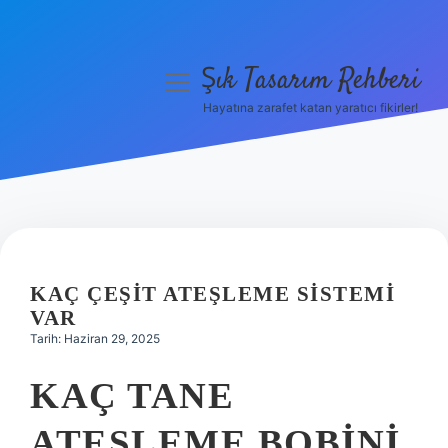
Şık Tasarım Rehberi
menüyü
aç
Hayatına zarafet katan yaratıcı fikirler!
Anasayfa
Gizlilik Politikası
Yasal Uyarı
Hakkımızda
KAÇ ÇEŞIT ATEŞLEME SISTEMI
VAR
Tarih: Haziran 29, 2025
KAÇ TANE
ATEŞLEME BOBINI