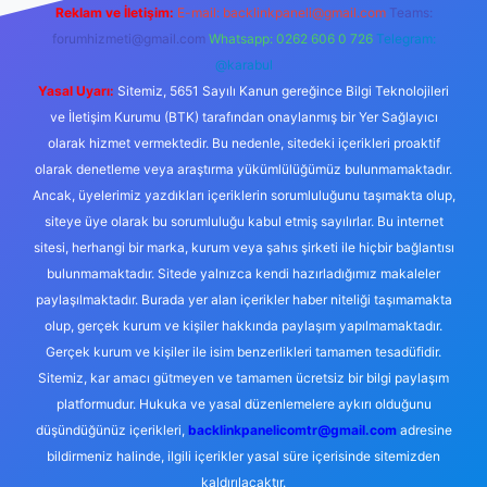
Reklam ve İletişim:
E-mail:
backlinkpaneli@gmail.com
Teams:
forumhizmeti@gmail.com
Whatsapp: 0262 606 0 726
Telegram:
@karabul
Yasal Uyarı:
Sitemiz, 5651 Sayılı Kanun gereğince Bilgi Teknolojileri
ve İletişim Kurumu (BTK) tarafından onaylanmış bir Yer Sağlayıcı
olarak hizmet vermektedir. Bu nedenle, sitedeki içerikleri proaktif
olarak denetleme veya araştırma yükümlülüğümüz bulunmamaktadır.
Ancak, üyelerimiz yazdıkları içeriklerin sorumluluğunu taşımakta olup,
siteye üye olarak bu sorumluluğu kabul etmiş sayılırlar. Bu internet
sitesi, herhangi bir marka, kurum veya şahıs şirketi ile hiçbir bağlantısı
bulunmamaktadır. Sitede yalnızca kendi hazırladığımız makaleler
paylaşılmaktadır. Burada yer alan içerikler haber niteliği taşımamakta
olup, gerçek kurum ve kişiler hakkında paylaşım yapılmamaktadır.
Gerçek kurum ve kişiler ile isim benzerlikleri tamamen tesadüfidir.
Sitemiz, kar amacı gütmeyen ve tamamen ücretsiz bir bilgi paylaşım
platformudur. Hukuka ve yasal düzenlemelere aykırı olduğunu
düşündüğünüz içerikleri,
backlinkpanelicomtr@gmail.com
adresine
bildirmeniz halinde, ilgili içerikler yasal süre içerisinde sitemizden
kaldırılacaktır.