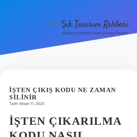
Şık Tasarım Rehberi
menüyü
aç
Hayatına zarafet katan yaratıcı fikirler!
Anasayfa
Gizlilik Politikası
Yasal Uyarı
Hakkımızda
İŞTEN ÇIKIŞ KODU NE ZAMAN
SILINIR
Tarih: Nisan 11, 2025
İŞTEN ÇIKARILMA
KODU NASIL