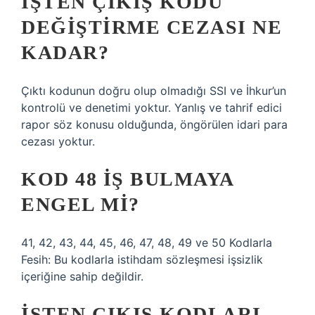
İŞTEN ÇIKIŞ KODU
DEĞIŞTIRME CEZASI NE
KADAR?
Çıktı kodunun doğru olup olmadığı SSI ve İhkur’un
kontrolü ve denetimi yoktur. Yanlış ve tahrif edici
rapor söz konusu olduğunda, öngörülen idari para
cezası yoktur.
KOD 48 IŞ BULMAYA
ENGEL MI?
41, 42, 43, 44, 45, 46, 47, 48, 49 ve 50 Kodlarla
Fesih: Bu kodlarla istihdam sözleşmesi işsizlik
içeriğine sahip değildir.
İŞTEN ÇIKIŞ KODLARI