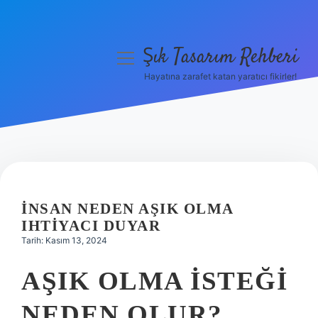
Şık Tasarım Rehberi
menüyü
aç
Hayatına zarafet katan yaratıcı fikirler!
Anasayfa
Gizlilik Politikası
Yasal Uyarı
Hakkımızda
İNSAN NEDEN AŞIK OLMA
IHTIYACI DUYAR
Tarih: Kasım 13, 2024
AŞIK OLMA ISTEĞI
NEDEN OLUR?