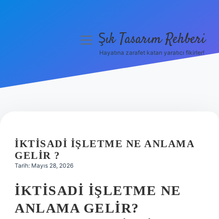
Şık Tasarım Rehberi
menüyü
aç
Hayatına zarafet katan yaratıcı fikirler!
Anasayfa
Gizlilik Politikası
Yasal Uyarı
Hakkımızda
İKTISADI IŞLETME NE ANLAMA
GELIR ?
Tarih: Mayıs 28, 2026
İKTISADI İŞLETME NE
ANLAMA GELIR?