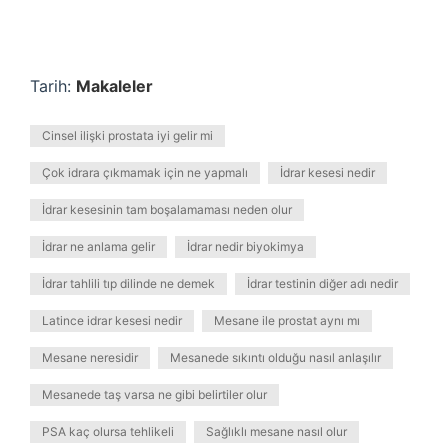
Tarih:
Makaleler
Cinsel ilişki prostata iyi gelir mi
Çok idrara çıkmamak için ne yapmalı
İdrar kesesi nedir
İdrar kesesinin tam boşalamaması neden olur
İdrar ne anlama gelir
İdrar nedir biyokimya
İdrar tahlili tıp dilinde ne demek
İdrar testinin diğer adı nedir
Latince idrar kesesi nedir
Mesane ile prostat aynı mı
Mesane neresidir
Mesanede sıkıntı olduğu nasıl anlaşılır
Mesanede taş varsa ne gibi belirtiler olur
PSA kaç olursa tehlikeli
Sağlıklı mesane nasıl olur