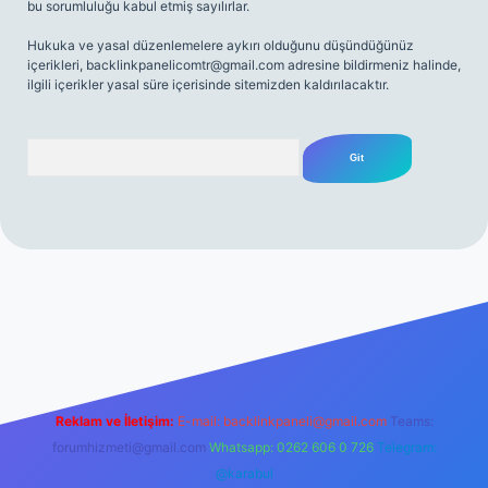
bu sorumluluğu kabul etmiş sayılırlar.
Hukuka ve yasal düzenlemelere aykırı olduğunu düşündüğünüz
içerikleri,
backlinkpanelicomtr@gmail.com
adresine bildirmeniz halinde,
ilgili içerikler yasal süre içerisinde sitemizden kaldırılacaktır.
Arama
o giriş
Reklam ve İletişim:
E-mail:
backlinkpaneli@gmail.com
Teams:
forumhizmeti@gmail.com
Whatsapp: 0262 606 0 726
Telegram:
@karabul