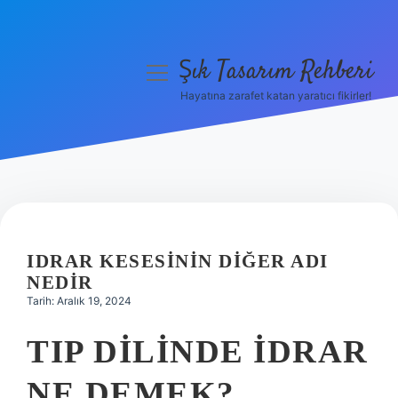
Şık Tasarım Rehberi
menüyü
aç
Hayatına zarafet katan yaratıcı fikirler!
Anasayfa
Gizlilik Politikası
Yasal Uyarı
Hakkımızda
IDRAR KESESININ DIĞER ADI
NEDIR
Tarih: Aralık 19, 2024
TIP DILINDE IDRAR
NE DEMEK?