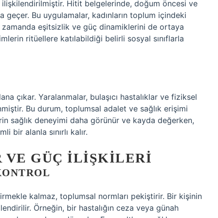
ilişkilendirilmiştir. Hitit belgelerinde, doğum öncesi ve
ıkça geçer. Bu uygulamalar, kadınların toplum içindeki
ynı zamanda
eşitsizlik
ve güç dinamiklerini de ortaya
lerin ritüellere katılabildiği belirli sosyal sınıflarla
ana çıkar. Yaralanmalar, bulaşıcı hastalıklar ve fiziksel
nmiştir. Bu durum, toplumsal adalet ve sağlık erişimi
lerin sağlık deneyimi daha görünür ve kayda değerken,
 bir alanla sınırlı kalır.
 VE GÜÇ İLIŞKILERI
KONTROL
ştirmekle kalmaz, toplumsal normları pekiştirir. Bir kişinin
lendirilir. Örneğin, bir hastalığın ceza veya günah