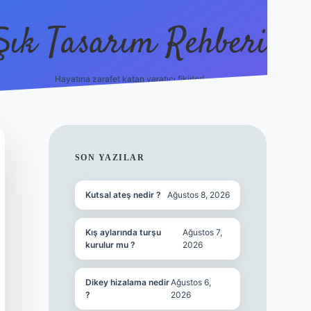
Şık Tasarım Rehberi
Hayatına zarafet katan yaratıcı fikirler!
vdcasino gi
SIDEBAR
SON YAZILAR
Kutsal ateş nedir ?
Ağustos 8, 2026
Kış aylarında turşu
Ağustos 7,
kurulur mu ?
2026
Dikey hizalama nedir
Ağustos 6,
?
2026