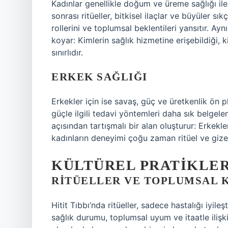
Kadınlar genellikle doğum ve üreme sağlığı ile 
sonrası ritüeller, bitkisel ilaçlar ve büyüler s
rollerini ve toplumsal beklentileri yansıtır. A
koyar: Kimlerin sağlık hizmetine erişebildiği, kim
sınırlıdır.
ERKEK SAĞLIĞI
Erkekler için ise savaş, güç ve üretkenlik ön pl
güçle ilgili tedavi yöntemleri daha sık belgele
açısından tartışmalı bir alan oluşturur: Erkek
kadınların deneyimi çoğu zaman ritüel ve gizemli
KÜLTÜREL PRATIKLER
RITÜELLER VE TOPLUMSAL 
Hitit Tıbbı’nda ritüeller, sadece hastalığı iyile
sağlık durumu, toplumsal uyum ve itaatle ilişki