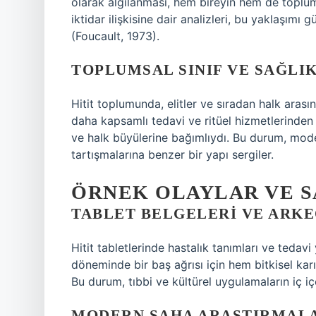
olarak algılanması, hem bireyin hem de toplum
iktidar ilişkisine dair analizleri, bu yaklaşım
(Foucault, 1973).
TOPLUMSAL SINIF VE SAĞLIK
Hitit toplumunda, elitler ve sıradan halk arasınd
daha kapsamlı tedavi ve ritüel hizmetlerinden ya
ve halk büyülerine bağımlıydı. Bu durum, mod
tartışmalarına benzer bir yapı sergiler.
ÖRNEK OLAYLAR VE S
TABLET BELGELERI VE ARK
Hitit tabletlerinde hastalık tanımları ve tedavi
döneminde bir baş ağrısı için hem bitkisel karı
Bu durum, tıbbi ve kültürel uygulamaların iç içe
MODERN SAHA ARAŞTIRMAL