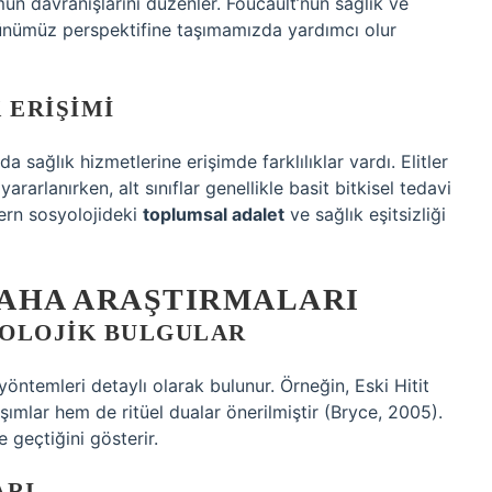
un davranışlarını düzenler. Foucault’nun sağlık ve
ı günümüz perspektifine taşımamızda yardımcı olur
 ERIŞIMI
a sağlık hizmetlerine erişimde farklılıklar vardı. Elitler
rarlanırken, alt sınıflar genellikle basit bitkisel tedavi
ern sosyolojideki
toplumsal adalet
ve sağlık eşitsizliği
AHA ARAŞTIRMALARI
EOLOJIK BULGULAR
 yöntemleri detaylı olarak bulunur. Örneğin, Eski Hitit
şımlar hem de ritüel dualar önerilmiştir (Bryce, 2005).
 geçtiğini gösterir.
ARI