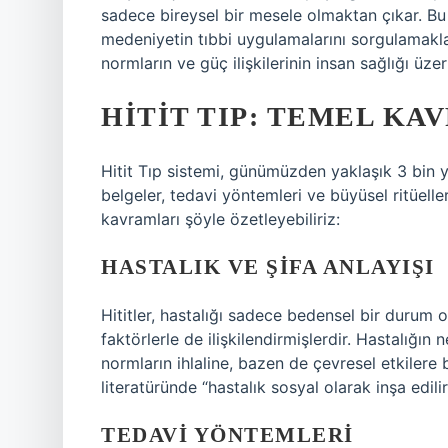
sadece bireysel bir mesele olmaktan çıkar. Bu 
medeniyetin tıbbi uygulamalarını sorgulamakla
normların ve güç ilişkilerinin insan sağlığı üze
HITIT TIP: TEMEL K
Hitit Tıp sistemi, günümüzden yaklaşık 3 bin yıl
belgeler, tedavi yöntemleri ve büyüsel ritüelle
kavramları şöyle özetleyebiliriz:
HASTALIK VE ŞIFA ANLAYIŞI
Hititler, hastalığı sadece bedensel bir durum
faktörlerle de ilişkilendirmişlerdir. Hastalığ
normların ihlaline, bazen de çevresel etkilere
literatüründe “hastalık sosyal olarak inşa edilir
TEDAVI YÖNTEMLERI