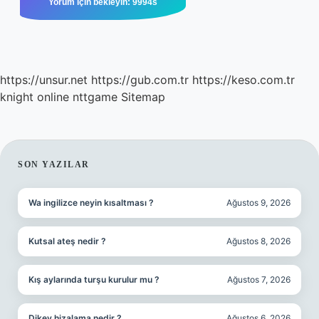
https://unsur.net
https://gub.com.tr
https://keso.com.tr
knight online
nttgame
Sitemap
SIDEBAR
SON YAZILAR
Wa ingilizce neyin kısaltması ?
Ağustos 9, 2026
Kutsal ateş nedir ?
Ağustos 8, 2026
Kış aylarında turşu kurulur mu ?
Ağustos 7, 2026
Dikey hizalama nedir ?
Ağustos 6, 2026