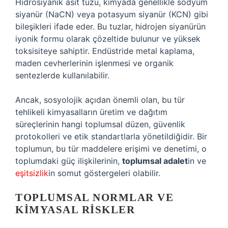
Hidrosiyanik asit tuzu, kimyada genellikle sodyum
siyanür (NaCN) veya potasyum siyanür (KCN) gibi
bileşikleri ifade eder. Bu tuzlar, hidrojen siyanürün
iyonik formu olarak çözeltide bulunur ve yüksek
toksisiteye sahiptir. Endüstride metal kaplama,
maden cevherlerinin işlenmesi ve organik
sentezlerde kullanılabilir.
Ancak, sosyolojik açıdan önemli olan, bu tür
tehlikeli kimyasalların üretim ve dağıtım
süreçlerinin hangi toplumsal düzen, güvenlik
protokolleri ve etik standartlarla yönetildiğidir. Bir
toplumun, bu tür maddelere erişimi ve denetimi, o
toplumdaki güç ilişkilerinin,
toplumsal adalet
in ve
eşitsizlik
in somut göstergeleri olabilir.
TOPLUMSAL NORMLAR VE
KIMYASAL RISKLER