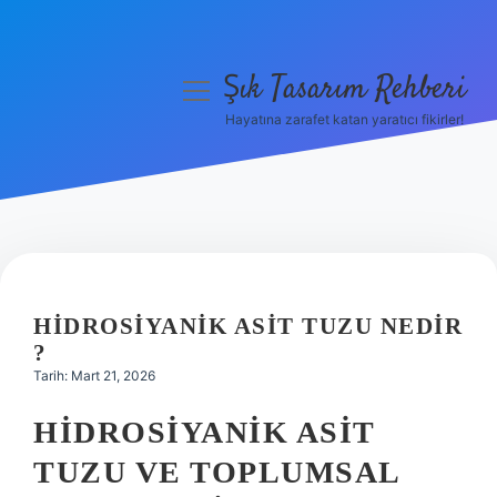
Şık Tasarım Rehberi
menüyü
aç
Hayatına zarafet katan yaratıcı fikirler!
Anasayfa
Gizlilik Politikası
Yasal Uyarı
Hakkımızda
HIDROSIYANIK ASIT TUZU NEDIR
?
Tarih: Mart 21, 2026
HIDROSIYANIK ASIT
TUZU VE TOPLUMSAL