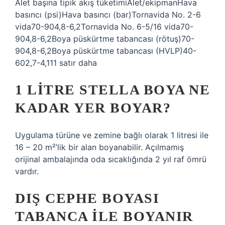
Alet başına tipik akış tüketimiAlet/ekipmanHava
basıncı (psi)Hava basıncı (bar)Tornavida No. 2-6
vida70-904,8-6,2Tornavida No. 6-5/16 vida70-
904,8-6,2Boya püskürtme tabancası (rötuş)70-
904,8-6,2Boya püskürtme tabancası (HVLP)40-
602,7-4,111 satır daha
1 LITRE STELLA BOYA NE
KADAR YER BOYAR?
Uygulama türüne ve zemine bağlı olarak 1 litresi ile
16 – 20 m²’lik bir alan boyanabilir. Açılmamış
orijinal ambalajında ​​oda sıcaklığında 2 yıl raf ömrü
vardır.
DIŞ CEPHE BOYASI
TABANCA ILE BOYANIR