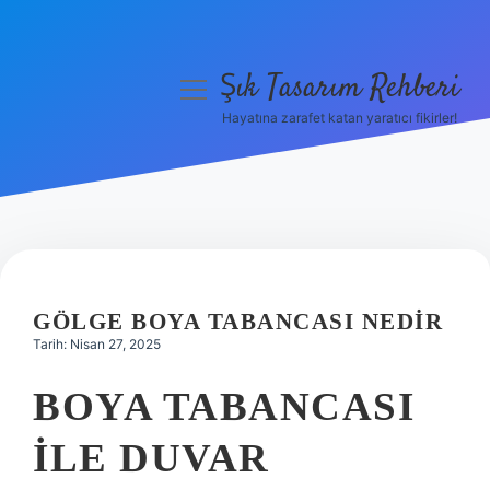
Şık Tasarım Rehberi
menüyü
aç
Hayatına zarafet katan yaratıcı fikirler!
Anasayfa
Gizlilik Politikası
Yasal Uyarı
Hakkımızda
GÖLGE BOYA TABANCASI NEDIR
Tarih: Nisan 27, 2025
BOYA TABANCASI
ILE DUVAR