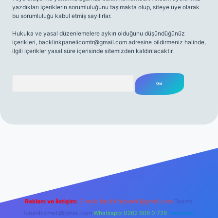
yazdıkları içeriklerin sorumluluğunu taşımakta olup, siteye üye olarak
bu sorumluluğu kabul etmiş sayılırlar.
Hukuka ve yasal düzenlemelere aykırı olduğunu düşündüğünüz
içerikleri,
backlinkpanelicomtr@gmail.com
adresine bildirmeniz halinde,
ilgili içerikler yasal süre içerisinde sitemizden kaldırılacaktır.
Arama
giriş
Reklam ve İletişim:
E-mail:
backlinkpaneli@gmail.com
Teams:
forumhizmeti@gmail.com
Whatsapp: 0262 606 0 726
Telegram: