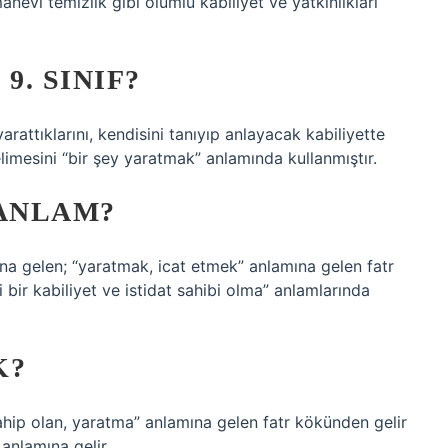
anevi temizlik gibi olumlu kabiliyet ve yatkınlıkları
9. SINIF?
rattıklarını, kendisini tanıyıp anlayacak kabiliyette
kelimesini “bir şey yaratmak” anlamında kullanmıştır.
 ANLAM?
ına gelen; “yaratmak, icat etmek” anlamına gelen fatr
 bir kabiliyet ve istidat sahibi olma” anlamlarında
K?
 sahip olan, yaratma” anlamına gelen fatr kökünden gelir
anlamına gelir.