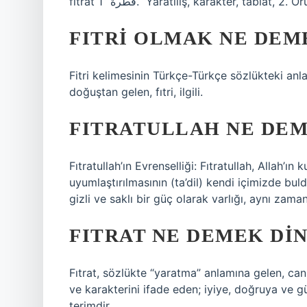
fıtrat فطرة “1. “Yaratılış, karakter, t
FITRI OLMAK NE DEM
Fitri kelimesinin Türkçe-Türkçe sözlükteki a
doğuştan gelen, fıtri, ilgili.
FITRATULLAH NE DE
Fıtratullah’ın Evrenselliği: Fıtratullah, Allah’ı
uyumlaştırılmasının (ta’dil) kendi içimizde bu
gizli ve saklı bir güç olarak varlığı, aynı zaman
FITRAT NE DEMEK DI
Fıtrat, sözlükte “yaratma” anlamına gelen, canlıl
ve karakterini ifade eden; iyiye, doğruya ve g
terimdir.