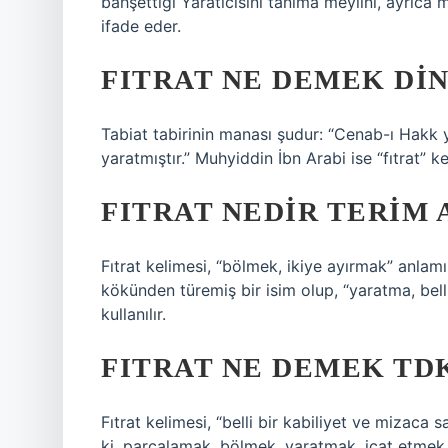
bahşettiği Yaratıcısını tanıma meylini, ayrıca m
ifade eder.
FITRAT NE DEMEK DIN 
Tabiat tabirinin manası şudur: “Cenab-ı Hakk ya
yaratmıştır.” Muhyiddin İbn Arabi ise “fıtrat” 
FITRAT NEDIR TERIM
Fıtrat kelimesi, “bölmek, ikiye ayırmak” anlam
kökünden türemiş bir isim olup, “yaratma, belli
kullanılır.
FITRAT NE DEMEK TD
Fıtrat kelimesi, “belli bir kabiliyet ve mizaca
ki, parçalamak, bölmek, yaratmak, icat etmek 