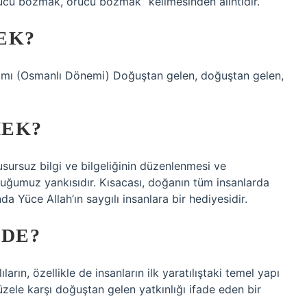
abiat, 2. Orucu bozmak, orucu bozmak” kelimesinden alıntıdır.
EK?
nlamı (Osmanlı Dönemi) Doğuştan gelen, doğuştan gelen,
MEK?
n kusursuz bilgi ve bilgeliğinin düzenlenmesi ve
lduğumuz yankısıdır. Kısacası, doğanın tüm insanlarda
da Yüce Allah’ın saygılı insanlara bir hediyesidir.
NDE?
arın, özellikle de insanların ilk yaratılıştaki temel yapı
üzele karşı doğuştan gelen yatkınlığı ifade eden bir