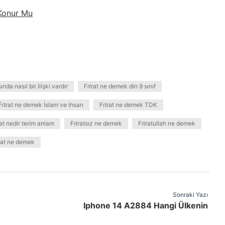
Konur Mu
sında nasıl bir ilişki vardır
Fıtrat ne demek din 9 sınıf
Fıtrat ne demek İslam ve ihsan
Fıtrat ne demek TDK
rat nedir terim anlam
Fıtratsız ne demek
Fıtratullah ne demek
ıtrat ne demek
Sonraki Yazı
Iphone 14 A2884 Hangi Ülkenin