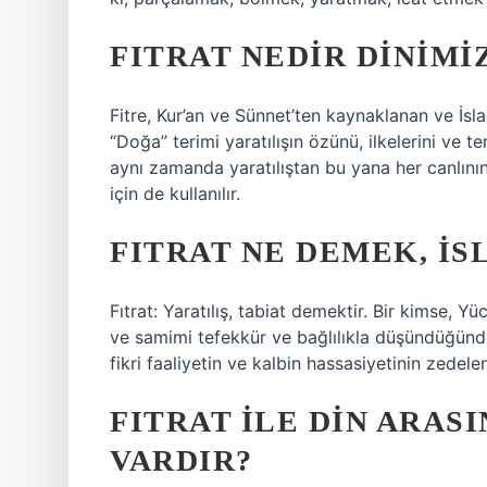
FITRAT NEDIR DINIMI
Fitre, Kur’an ve Sünnet’ten kaynaklanan ve İsl
“Doğa” terimi yaratılışın özünü, ilkelerini ve te
aynı zamanda yaratılıştan bu yana her canlın
için de kullanılır.
FITRAT NE DEMEK, İS
Fıtrat: Yaratılış, tabiat demektir. Bir kimse, Yüce
ve samimi tefekkür ve bağlılıkla düşündüğünde
fikri faaliyetin ve kalbin hassasiyetinin zedele
FITRAT ILE DIN ARASI
VARDIR?