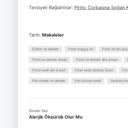
Tavsiyeli Bağlantılar:
Pirinç Çorbasına Soğan 
Tarih:
Makaleler
Erdem ne demek
Fıtrat Arapça mı
Fıtrat ile din ara
Fıtrat ne demek dinde
Fıtrat ne demek dini anlam
Fıtrat nedir din 9 sınıf
Fıtrat nedir dinimiz İslam
Fıt
Fıtri olmak ne demek
Fıtri sünnet nedir
Yaratılış f
Önceki Yazı
Alerjik Öksürük Olur Mu