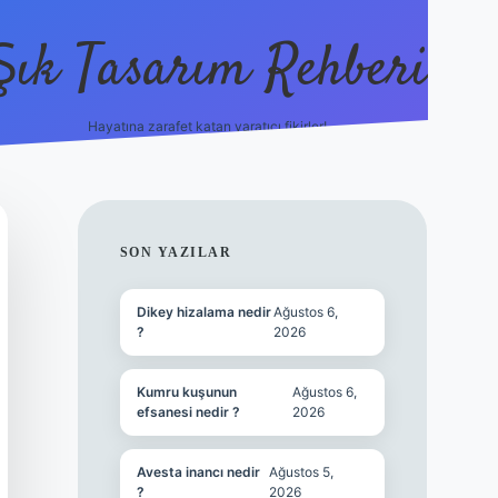
Şık Tasarım Rehberi
Hayatına zarafet katan yaratıcı fikirler!
vdcasino gi
SIDEBAR
SON YAZILAR
Dikey hizalama nedir
Ağustos 6,
?
2026
Kumru kuşunun
Ağustos 6,
efsanesi nedir ?
2026
Avesta inancı nedir
Ağustos 5,
?
2026