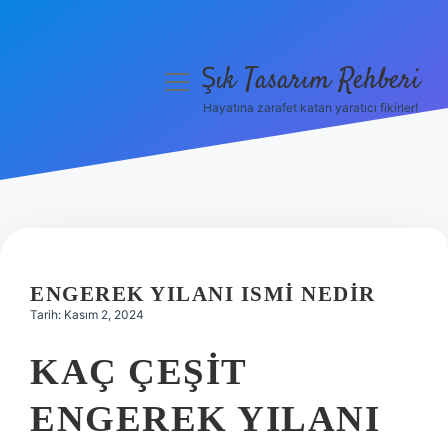
Şık Tasarım Rehberi
menüyü
aç
Hayatına zarafet katan yaratıcı fikirler!
Anasayfa
Gizlilik Politikası
Yasal Uyarı
Hakkımızda
ENGEREK YILANI ISMI NEDIR
Tarih: Kasım 2, 2024
KAÇ ÇEŞIT
ENGEREK YILANI