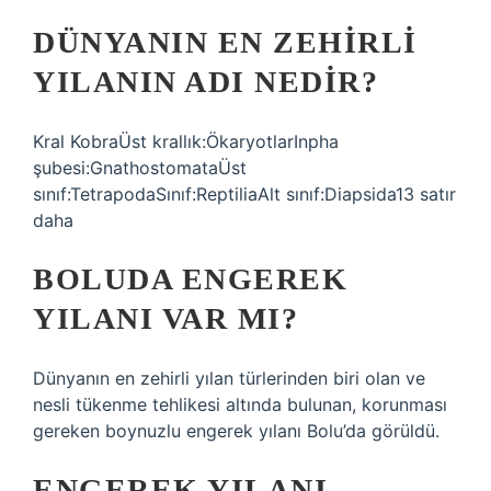
DÜNYANIN EN ZEHIRLI
YILANIN ADI NEDIR?
Kral KobraÜst krallık:ÖkaryotlarInpha
şubesi:GnathostomataÜst
sınıf:TetrapodaSınıf:ReptiliaAlt sınıf:Diapsida13 satır
daha
BOLUDA ENGEREK
YILANI VAR MI?
Dünyanın en zehirli yılan türlerinden biri olan ve
nesli tükenme tehlikesi altında bulunan, korunması
gereken boynuzlu engerek yılanı Bolu’da görüldü.
ENGEREK YILANI