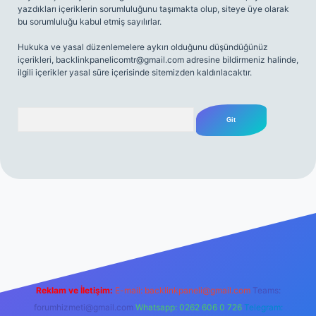
yazdıkları içeriklerin sorumluluğunu taşımakta olup, siteye üye olarak
bu sorumluluğu kabul etmiş sayılırlar.
Hukuka ve yasal düzenlemelere aykırı olduğunu düşündüğünüz
içerikleri,
backlinkpanelicomtr@gmail.com
adresine bildirmeniz halinde,
ilgili içerikler yasal süre içerisinde sitemizden kaldırılacaktır.
Arama
 giriş
Reklam ve İletişim:
E-mail:
backlinkpaneli@gmail.com
Teams:
forumhizmeti@gmail.com
Whatsapp: 0262 606 0 726
Telegram: