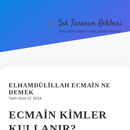
Şık Tasarım Rehberi
menüyü
aç
Hayatına zarafet katan yaratıcı fikirler!
Anasayfa
Gizlilik Politikası
Yasal Uyarı
Hakkımızda
ELHAMDÜLILLAH ECMAIN NE
DEMEK
Tarih: Ekim 27, 2024
ECMAIN KIMLER
KULLANIR?