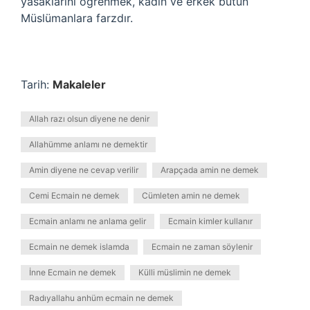
yasaklarını öğrenmek, kadın ve erkek bütün
Müslümanlara farzdır.
Tarih:
Makaleler
Allah razı olsun diyene ne denir
Allahümme anlamı ne demektir
Amin diyene ne cevap verilir
Arapçada amin ne demek
Cemi Ecmain ne demek
Cümleten amin ne demek
Ecmain anlamı ne anlama gelir
Ecmain kimler kullanır
Ecmain ne demek islamda
Ecmain ne zaman söylenir
İnne Ecmain ne demek
Külli müslimin ne demek
Radıyallahu anhüm ecmain ne demek