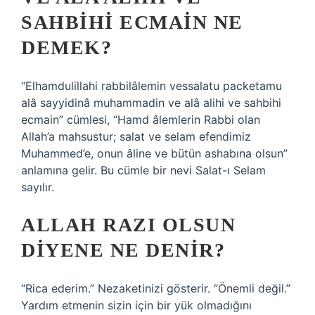
SAHBIHI ECMAIN NE
DEMEK?
“Elhamdulillahi rabbilâlemin vessalatu packetamu
alâ sayyidinâ muhammadin ve alâ alihi ve sahbihi
ecmain” cümlesi, “Hamd âlemlerin Rabbi olan
Allah’a mahsustur; salat ve selam efendimiz
Muhammed’e, onun âline ve bütün ashabına olsun”
anlamına gelir. Bu cümle bir nevi Salat-ı Selam
sayılır.
ALLAH RAZI OLSUN
DIYENE NE DENIR?
“Rica ederim.” Nezaketinizi gösterir. “Önemli değil.”
Yardım etmenin sizin için bir yük olmadığını