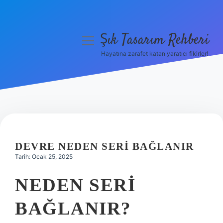
Şık Tasarım Rehberi
menüyü
aç
Hayatına zarafet katan yaratıcı fikirler!
Anasayfa
Gizlilik Politikası
Yasal Uyarı
Hakkımızda
DEVRE NEDEN SERI BAĞLANIR
Tarih: Ocak 25, 2025
NEDEN SERI
BAĞLANIR?