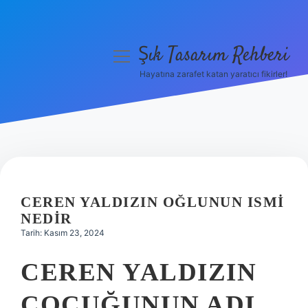
Şık Tasarım Rehberi
menüyü
aç
Hayatına zarafet katan yaratıcı fikirler!
Anasayfa
Gizlilik Politikası
Yasal Uyarı
Hakkımızda
CEREN YALDIZIN OĞLUNUN ISMI
NEDIR
Tarih: Kasım 23, 2024
CEREN YALDIZIN
ÇOCUĞUNUN ADI