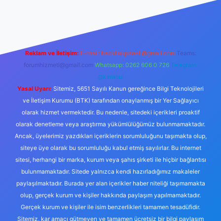
no giriş
Reklam ve İletişim:
E-mail:
backlinkpaneli@gmail.com
Teams:
forumhizmeti@gmail.com
Whatsapp: 0262 606 0 726
Telegram:
@karabul
Yasal Uyarı:
Sitemiz, 5651 Sayılı Kanun gereğince Bilgi Teknolojileri
ve İletişim Kurumu (BTK) tarafından onaylanmış bir Yer Sağlayıcı
olarak hizmet vermektedir. Bu nedenle, sitedeki içerikleri proaktif
olarak denetleme veya araştırma yükümlülüğümüz bulunmamaktadır.
Ancak, üyelerimiz yazdıkları içeriklerin sorumluluğunu taşımakta olup,
siteye üye olarak bu sorumluluğu kabul etmiş sayılırlar. Bu internet
sitesi, herhangi bir marka, kurum veya şahıs şirketi ile hiçbir bağlantısı
bulunmamaktadır. Sitede yalnızca kendi hazırladığımız makaleler
paylaşılmaktadır. Burada yer alan içerikler haber niteliği taşımamakta
olup, gerçek kurum ve kişiler hakkında paylaşım yapılmamaktadır.
Gerçek kurum ve kişiler ile isim benzerlikleri tamamen tesadüfidir.
Sitemiz, kar amacı gütmeyen ve tamamen ücretsiz bir bilgi paylaşım