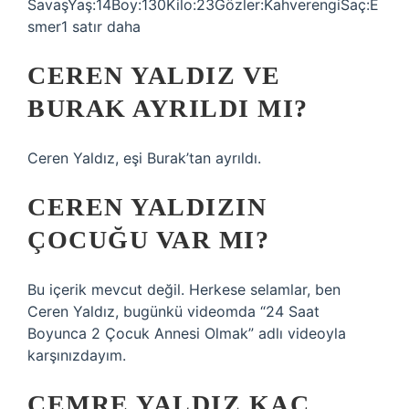
SavaşYaş:14Boy:130Kilo:23Gözler:KahverengiSaç:E
smer1 satır daha
CEREN YALDIZ VE
BURAK AYRILDI MI?
Ceren Yaldız, eşi Burak’tan ayrıldı.
CEREN YALDIZIN
ÇOCUĞU VAR MI?
Bu içerik mevcut değil. Herkese selamlar, ben
Ceren Yaldız, bugünkü videomda “24 Saat
Boyunca 2 Çocuk Annesi Olmak” adlı videoyla
karşınızdayım.
CEMRE YALDIZ KAÇ