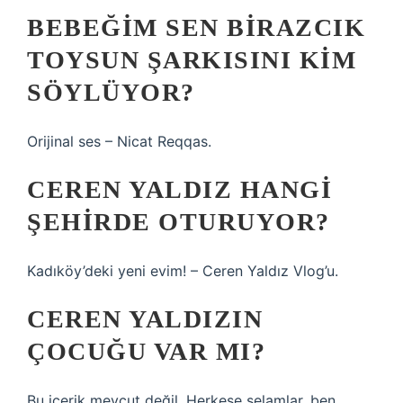
BEBEĞIM SEN BIRAZCIK
TOYSUN ŞARKISINI KIM
SÖYLÜYOR?
Orijinal ses – Nicat Reqqas.
CEREN YALDIZ HANGI
ŞEHIRDE OTURUYOR?
Kadıköy’deki yeni evim! – Ceren Yaldız Vlog’u.
CEREN YALDIZIN
ÇOCUĞU VAR MI?
Bu içerik mevcut değil. Herkese selamlar, ben