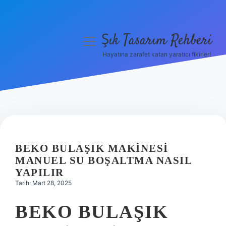
Şık Tasarım Rehberi
menüyü
aç
Hayatına zarafet katan yaratıcı fikirler!
Anasayfa
Gizlilik Politikası
Yasal Uyarı
Hakkımızda
BEKO BULAŞIK MAKINESI
MANUEL SU BOŞALTMA NASIL
YAPILIR
Tarih: Mart 28, 2025
BEKO BULAŞIK