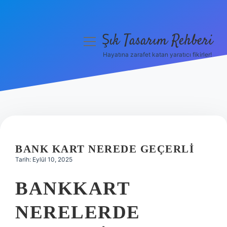
Şık Tasarım Rehberi
menüyü
aç
Hayatına zarafet katan yaratıcı fikirler!
Anasayfa
Gizlilik Politikası
Yasal Uyarı
Hakkımızda
BANK KART NEREDE GEÇERLI
Tarih: Eylül 10, 2025
BANKKART
NERELERDE