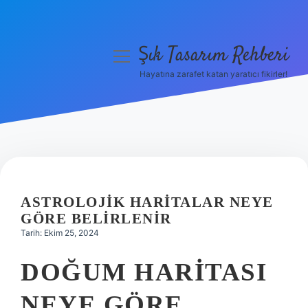
Şık Tasarım Rehberi
menüyü
aç
Hayatına zarafet katan yaratıcı fikirler!
Anasayfa
Gizlilik Politikası
Yasal Uyarı
Hakkımızda
ASTROLOJIK HARITALAR NEYE
GÖRE BELIRLENIR
Tarih: Ekim 25, 2024
DOĞUM HARITASI
NEYE GÖRE