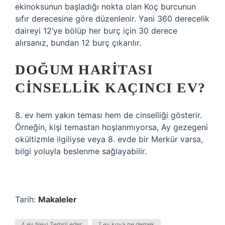
ekinoksunun başladığı nokta olan Koç burcunun
sıfır derecesine göre düzenlenir. Yani 360 derecelik
daireyi 12’ye bölüp her burç için 30 derece
alırsanız, bundan 12 burç çıkarılır.
DOĞUM HARITASI
CINSELLIK KAÇINCI EV?
8. ev hem yakın teması hem de cinselliği gösterir.
Örneğin, kişi temastan hoşlanmıyorsa, Ay gezegeni
okültizmle ilgiliyse veya 8. evde bir Merkür varsa,
bilgi yoluyla beslenme sağlayabilir.
Tarih:
Makaleler
4 ev Neyi Temsil eder
7 ev kova ne demek