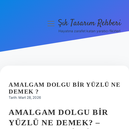
Şık Tasarım Rehberi
menüyü
aç
Hayatına zarafet katan yaratıcı fikirler!
Anasayfa
Gizlilik Politikası
Yasal Uyarı
Hakkımızda
AMALGAM DOLGU BIR YÜZLÜ NE
DEMEK ?
Tarih: Mart 28, 2026
AMALGAM DOLGU BIR
YÜZLÜ NE DEMEK? –