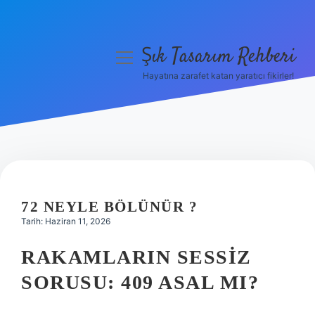
Şık Tasarım Rehberi
menüyü
aç
Hayatına zarafet katan yaratıcı fikirler!
Anasayfa
Gizlilik Politikası
Yasal Uyarı
Hakkımızda
72 NEYLE BÖLÜNÜR ?
Tarih: Haziran 11, 2026
RAKAMLARIN SESSIZ
SORUSU: 409 ASAL MI?