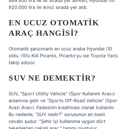
889.900 lira ile ilk sırada yer alırken, Hyundai i10
920.000 lira ile ikinci sırada yer aldı.
EN UCUZ OTOMATIK
ARAÇ HANGISI?
Otomatik şanzımanlı en ucuz araba Hyundai i10
oldu. i10’u KIA Picanto, Picanto’yu ise Toyota Yaris
takip ediyor.
SUV NE DEMEKTIR?
SUV, “Sport Utility Vehicle” (Spor Kullanım Aracı)
anlamına gelir ve “Sports Off-Road Vehicle” (Spor
Arazi Aracı) ifadesinin kısaltması olarak kullanılır.
Bu nedenle, “SUV nedir?” sorusunun en basit
cevabı şudur: “Şehir içi kullanıma uygun dört
tekerlekten çekişli araç.” tanımı oluşturur.