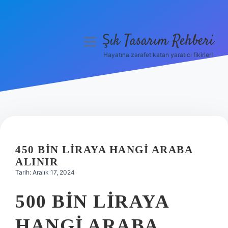
Şık Tasarım Rehberi
menüyü
aç
Hayatına zarafet katan yaratıcı fikirler!
Anasayfa
Gizlilik Politikası
Yasal Uyarı
Hakkımızda
450 BIN LIRAYA HANGI ARABA
ALINIR
Tarih: Aralık 17, 2024
500 BIN LIRAYA
HANGI ARABA