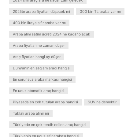
2024 sıfır araçlara ne kadar zam gelecek
2025te araba fiyatları düşecek mi
300 bin TL araba var mı
400 bin liraya sıfır araba var mı
Araba alım satım ücreti 2024 ne kadar olacak
Araba fiyatları ne zaman düşer
Araç fiyatları hangi ay düşer
Dünyanın en sağlam aracı hangisi
En sorunsuz araba markası hangisi
En ucuz otomatik araç hangisi
Piyasada en çok tutulan araba hangisi
SUV ne demektir
Taklalı araba alınır mı
Türkiyede en çok tercih edilen araç hangisi
Türkiyenin en ucuz sıfır arabası hangisi