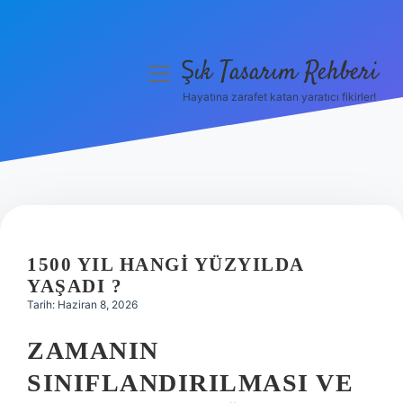
Şık Tasarım Rehberi
menüyü
aç
Hayatına zarafet katan yaratıcı fikirler!
Anasayfa
Gizlilik Politikası
Yasal Uyarı
Hakkımızda
1500 YIL HANGI YÜZYILDA
YAŞADI ?
Tarih: Haziran 8, 2026
ZAMANIN
SINIFLANDIRILMASI VE