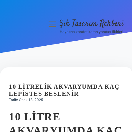
Şık Tasarım Rehberi
menüyü
aç
Hayatına zarafet katan yaratıcı fikirler!
Anasayfa
Gizlilik Politikası
Yasal Uyarı
Hakkımızda
10 LITRELIK AKVARYUMDA KAÇ
LEPISTES BESLENIR
Tarih: Ocak 13, 2025
10 LITRE
AKVARYUMDA KAÇ