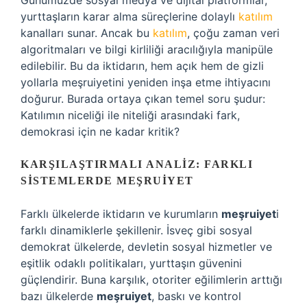
Günümüzde sosyal medya ve dijital platformlar,
yurttaşların karar alma süreçlerine dolaylı
katılım
kanalları sunar. Ancak bu
katılım
, çoğu zaman veri
algoritmaları ve bilgi kirliliği aracılığıyla manipüle
edilebilir. Bu da iktidarın, hem açık hem de gizli
yollarla meşruiyetini yeniden inşa etme ihtiyacını
doğurur. Burada ortaya çıkan temel soru şudur:
Katılımın niceliği ile niteliği arasındaki fark,
demokrasi için ne kadar kritik?
KARŞILAŞTIRMALI ANALIZ: FARKLI
SISTEMLERDE
MEŞRUIYET
Farklı ülkelerde iktidarın ve kurumların
meşruiyet
i
farklı dinamiklerle şekillenir. İsveç gibi sosyal
demokrat ülkelerde, devletin sosyal hizmetler ve
eşitlik odaklı politikaları, yurttaşın güvenini
güçlendirir. Buna karşılık, otoriter eğilimlerin arttığı
bazı ülkelerde
meşruiyet
, baskı ve kontrol