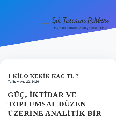
Şık Tasarım Rehberi
menüyü
aç
Hayatına zarafet katan yaratıcı fikirler!
Anasayfa
Gizlilik Politikası
Yasal Uyarı
Hakkımızda
1 KILO KEKIK KAC TL ?
Tarih: Mayıs 22, 2026
GÜÇ, İKTIDAR VE
TOPLUMSAL DÜZEN
ÜZERINE ANALITIK BIR