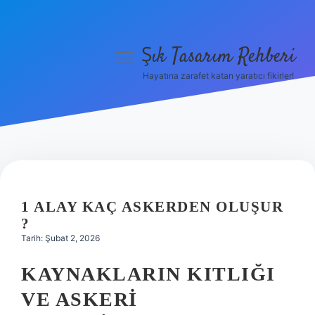
Şık Tasarım Rehberi
menüyü
aç
Hayatına zarafet katan yaratıcı fikirler!
Anasayfa
Gizlilik Politikası
Yasal Uyarı
Hakkımızda
1 ALAY KAÇ ASKERDEN OLUŞUR
?
Tarih: Şubat 2, 2026
KAYNAKLARIN KITLIĞI
VE ASKERI