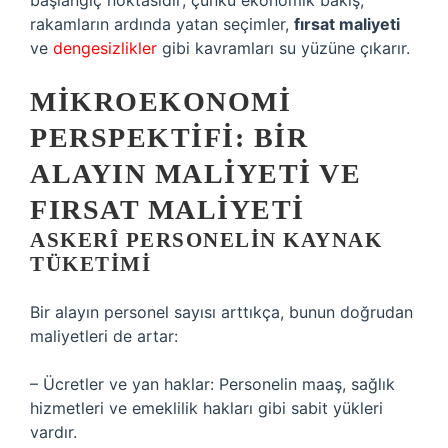
başlangıç noktasıdır; çünkü ekonomik bakış,
rakamların ardında yatan seçimler,
fırsat maliyeti
ve
dengesizlikler
gibi kavramları su yüzüne çıkarır.
MIKROEKONOMI
PERSPEKTIFI: BIR
ALAYIN MALIYETI VE
FIRSAT MALIYETI
ASKERÎ PERSONELIN KAYNAK
TÜKETIMI
Bir alayın personel sayısı arttıkça, bunun doğrudan
maliyetleri de artar:
– Ücretler ve yan haklar: Personelin maaş, sağlık
hizmetleri ve emeklilik hakları gibi sabit yükleri
vardır.