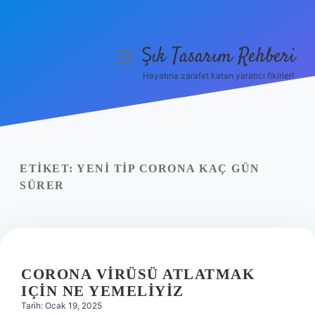
Şık Tasarım Rehberi
menüyü
aç
Hayatına zarafet katan yaratıcı fikirler!
Anasayfa
Gizlilik Politikası
Yasal Uyarı
ETIKET:
YENI TIP CORONA KAÇ GÜN
SÜRER
Hakkımızda
CORONA VIRÜSÜ ATLATMAK
IÇIN NE YEMELIYIZ
Tarih: Ocak 19, 2025