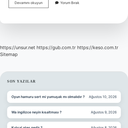
Corona
Devamını okuyun
Yorum Bırak
Virüsü
Atlatmak
Için
Ne
Yemeliyiz
https://unsur.net
https://gub.com.tr
https://keso.com.tr
Sitemap
SIDEBAR
SON YAZILAR
Oyun hamuru sert mi yumuşak mı olmalıdır ?
Ağustos 10, 2026
Wa ingilizce neyin kısaltması ?
Ağustos 9, 2026
Kutsal ateş nedir ?
Ağustos 8, 2026