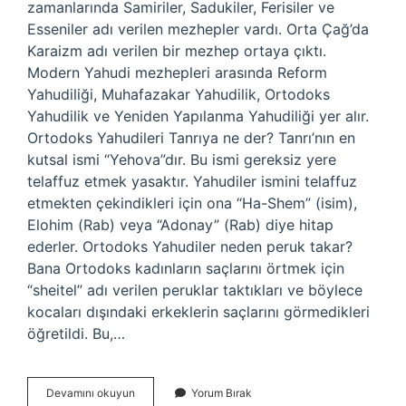
zamanlarında Samiriler, Sadukiler, Ferisiler ve
Esseniler adı verilen mezhepler vardı. Orta Çağ’da
Karaizm adı verilen bir mezhep ortaya çıktı.
Modern Yahudi mezhepleri arasında Reform
Yahudiliği, Muhafazakar Yahudilik, Ortodoks
Yahudilik ve Yeniden Yapılanma Yahudiliği yer alır.
Ortodoks Yahudileri Tanrıya ne der? Tanrı’nın en
kutsal ismi “Yehova”dır. Bu ismi gereksiz yere
telaffuz etmek yasaktır. Yahudiler ismini telaffuz
etmekten çekindikleri için ona “Ha-Shem” (isim),
Elohim (Rab) veya “Adonay” (Rab) diye hitap
ederler. Ortodoks Yahudiler neden peruk takar?
Bana Ortodoks kadınların saçlarını örtmek için
“sheitel” adı verilen peruklar taktıkları ve böylece
kocaları dışındaki erkeklerin saçlarını görmedikleri
öğretildi. Bu,…
Ortodoks
Devamını okuyun
Yorum Bırak