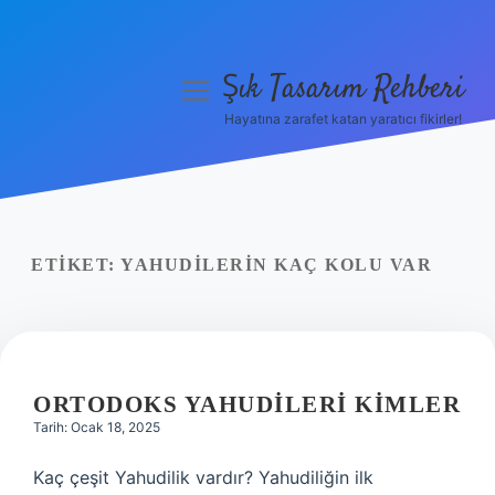
Şık Tasarım Rehberi
menüyü
aç
Hayatına zarafet katan yaratıcı fikirler!
Anasayfa
Gizlilik Politikası
Yasal Uyarı
ETIKET:
YAHUDILERIN KAÇ KOLU VAR
Hakkımızda
ORTODOKS YAHUDILERI KIMLER
Tarih: Ocak 18, 2025
Kaç çeşit Yahudilik vardır? Yahudiliğin ilk