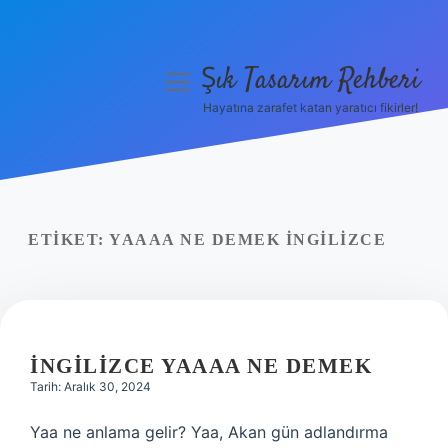
Şık Tasarım Rehberi
menüyü
aç
Hayatına zarafet katan yaratıcı fikirler!
Anasayfa
Gizlilik Politikası
Yasal Uyarı
ETIKET:
YAAAA NE DEMEK INGILIZCE
Hakkımızda
İNGILIZCE YAAAA NE DEMEK
Tarih: Aralık 30, 2024
Yaa ne anlama gelir? Yaa, Akan gün adlandırma