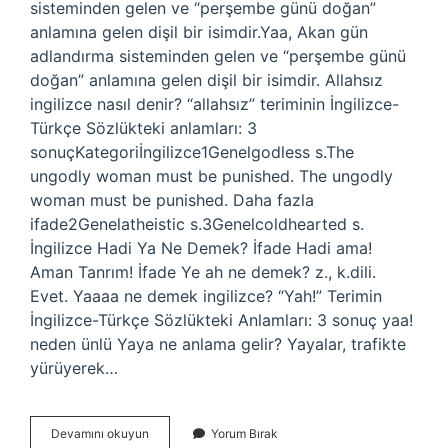
sisteminden gelen ve “perşembe günü doğan”
anlamına gelen dişil bir isimdir.Yaa, Akan gün
adlandırma sisteminden gelen ve “perşembe günü
doğan” anlamına gelen dişil bir isimdir. Allahsız
ingilizce nasıl denir? “allahsız” teriminin İngilizce-
Türkçe Sözlükteki anlamları: 3
sonuçKategoriİngilizce1Genelgodless s.The
ungodly woman must be punished. The ungodly
woman must be punished. Daha fazla
ifade2Genelatheistic s.3Genelcoldhearted s.
İngilizce Hadi Ya Ne Demek? İfade Hadi ama!
Aman Tanrım! İfade Ye ah ne demek? z., k.dili.
Evet. Yaaaa ne demek ingilizce? “Yah!” Terimin
İngilizce-Türkçe Sözlükteki Anlamları: 3 sonuç yaa!
neden ünlü Yaya ne anlama gelir? Yayalar, trafikte
yürüyerek…
İNgilizce
Devamını okuyun
Yorum Bırak