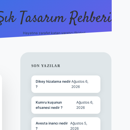
Şık Tasarım Rehberi
Hayatına zarafet katan yaratıcı fikirler!
vdcasino giriş
SIDEBAR
SON YAZILAR
Dikey hizalama nedir
Ağustos 6,
?
2026
Kumru kuşunun
Ağustos 6,
efsanesi nedir ?
2026
Avesta inancı nedir
Ağustos 5,
?
2026